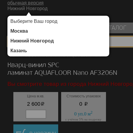
обычная версия
Нижний Новгород
ИНТЕРНЕТ-МАГАЗИН НАПОЛЬНЫХ ПОКРЫТИЙ
Выберите Ваш город
пуста
КАТАЛОГ
Москва
Нижний Новгород
Казань
Каталог
/
Кварц-винил SPC ламинат
/
AQUAFLOOR
/
Nano
Кварц-винил SPC
ламинат AQUAFLOOR Nano AF3206N
Вы смотрите товар из города Нижний Новгоро
Цена м.кв.
Стоимость упаковок
p
p
2 600
0
2
0
уп.
0
м
с учётом 5% на подрезку