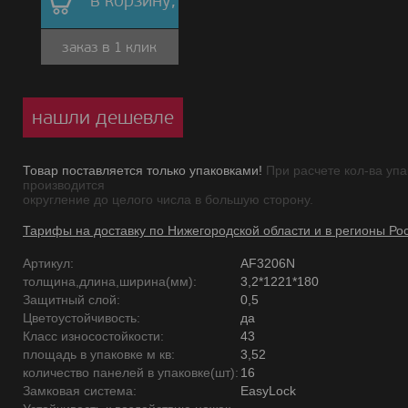
в корзину,
заказ в 1 клик
нашли дешевле
Товар поставляется только упаковками!
При расчете кол-ва упа
производится
округление до целого числа в большую сторону.
Тарифы на доставку по Нижегородской области и в регионы Ро
Артикул:
AF3206N
толщина,длина,ширина(мм):
3,2*1221*180
Защитный слой:
0,5
Цветоустойчивость:
да
Класс износостойкости:
43
площадь в упаковке м кв:
3,52
количество панелей в упаковке(шт):
16
Замковая система:
EasyLock