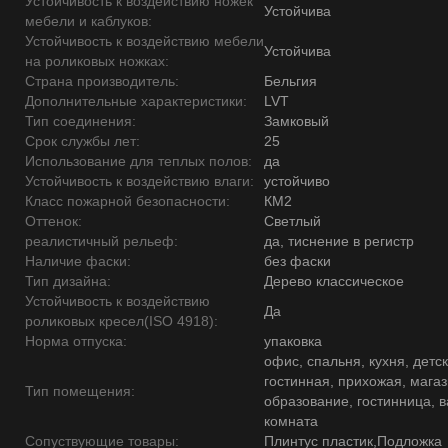
Устойчивость к воздействию ножек
Устойчива
мебели и каблуков:
Устойчивость к воздействию мебели
Устойчива
на роликовых ножках:
Страна производитель:
Бельгия
Дополнительные характеристики:
LVT
Тип соединения:
Замковый
Срок службы лет:
25
Использование для теплых полов:
да
Устойчивость к воздействию влаги:
устойчиво
Класс пожарной безопасности:
КМ2
Оттенок:
Светлый
реалистичный рельеф:
да, тиснение в регистр
Наличие фаски:
без фаски
Тип дизайна:
Дерево классическое
Устойчивость к воздействию
Да
роликовых кресел(ISO 4918):
Норма отпуска:
упаковка
офис, спальня, кухня, детск
гостинная, прихожая, магаз
Тип помещения:
образование, гостинница, 
комната
Сопуствующие товары:
Плинтус пластик,Подложка