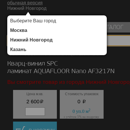
обычная версия
Нижний Новгород
ИНТЕРНЕТ-МАГАЗИН НАПОЛЬНЫХ ПОКРЫТИЙ
Выберите Ваш город
пуста
КАТАЛОГ
Москва
Нижний Новгород
Казань
Каталог
/
Кварц-винил SPC ламинат
/
AQUAFLOOR
/
Nano
Кварц-винил SPC
ламинат AQUAFLOOR Nano AF3217N
Вы смотрите товар из города Нижний Новгоро
Цена м.кв.
Стоимость упаковок
p
p
2 600
0
2
0
уп.
0
м
с учётом 5% на подрезку