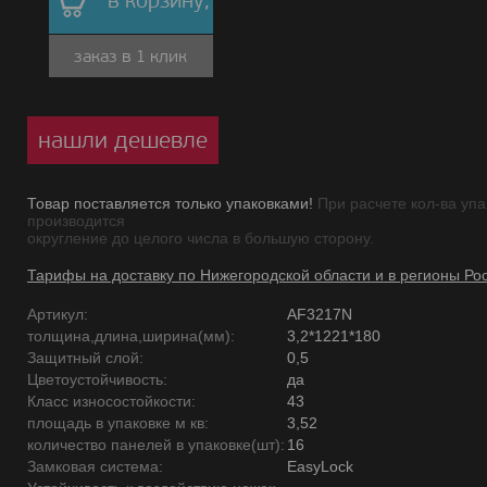
в корзину,
заказ в 1 клик
нашли дешевле
Товар поставляется только упаковками!
При расчете кол-ва упа
производится
округление до целого числа в большую сторону.
Тарифы на доставку по Нижегородской области и в регионы Ро
Артикул:
AF3217N
толщина,длина,ширина(мм):
3,2*1221*180
Защитный слой:
0,5
Цветоустойчивость:
да
Класс износостойкости:
43
площадь в упаковке м кв:
3,52
количество панелей в упаковке(шт):
16
Замковая система:
EasyLock