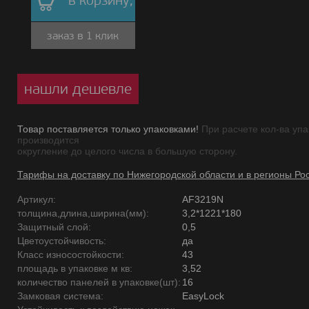
в корзину,
заказ в 1 клик
нашли дешевле
Товар поставляется только упаковками!
При расчете кол-ва упа
производится
округление до целого числа в большую сторону.
Тарифы на доставку по Нижегородской области и в регионы Ро
Артикул:
AF3219N
толщина,длина,ширина(мм):
3,2*1221*180
Защитный слой:
0,5
Цветоустойчивость:
да
Класс износостойкости:
43
площадь в упаковке м кв:
3,52
количество панелей в упаковке(шт):
16
Замковая система:
EasyLock