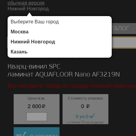
обычная версия
Нижний Новгород
ИНТЕРНЕТ-МАГАЗИН НАПОЛЬНЫХ ПОКРЫТИЙ
Выберите Ваш город
пуста
КАТАЛОГ
Москва
Нижний Новгород
Казань
Каталог
/
Кварц-винил SPC ламинат
/
AQUAFLOOR
/
Nano
Кварц-винил SPC
ламинат AQUAFLOOR Nano AF3219N
Вы смотрите товар из города Нижний Новгоро
Цена м.кв.
Стоимость упаковок
p
p
2 600
0
2
0
уп.
0
м
с учётом 5% на подрезку