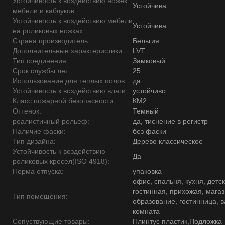
Устойчивость к воздействию ножек
Устойчива
мебели и каблуков:
Устойчивость к воздействию мебели
Устойчива
на роликовых ножках:
Страна производитель:
Бельгия
Дополнительные характеристики:
LVT
Тип соединения:
Замковый
Срок службы лет:
25
Использование для теплых полов:
да
Устойчивость к воздействию влаги:
устойчиво
Класс пожарной безопасности:
КМ2
Оттенок:
Темный
реалистичный рельеф:
да, тиснение в регистр
Наличие фаски:
без фаски
Тип дизайна:
Дерево классическое
Устойчивость к воздействию
Да
роликовых кресел(ISO 4918):
Норма отпуска:
упаковка
офис, спальня, кухня, детск
гостинная, прихожая, магаз
Тип помещения:
образование, гостинница, 
комната
Сопуствующие товары:
Плинтус пластик,Подложка