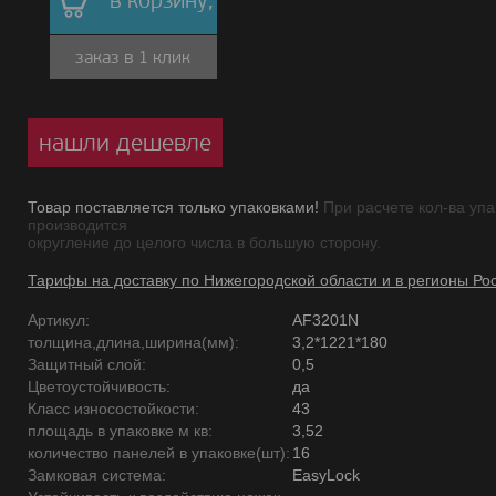
в корзину,
заказ в 1 клик
нашли дешевле
Товар поставляется только упаковками!
При расчете кол-ва упа
производится
округление до целого числа в большую сторону.
Тарифы на доставку по Нижегородской области и в регионы Ро
Артикул:
AF3201N
толщина,длина,ширина(мм):
3,2*1221*180
Защитный слой:
0,5
Цветоустойчивость:
да
Класс износостойкости:
43
площадь в упаковке м кв:
3,52
количество панелей в упаковке(шт):
16
Замковая система:
EasyLock