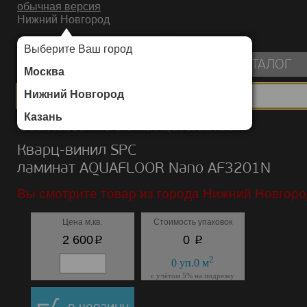
обычная версия
Нижний Новгород
ИНТЕРНЕТ-МАГАЗИН НАПОЛЬНЫХ ПОКРЫТИЙ
Выберите Ваш город
пуста
КАТАЛОГ
Москва
Нижний Новгород
Казань
Каталог
/
Кварц-винил SPC ламинат
/
AQUAFLOOR
/
Nano
Кварц-винил SPC
ламинат AQUAFLOOR Nano AF3201N
Вы смотрите товар из города Нижний Новгоро
Цена м.кв.
Стоимость упаковок
p
p
2 600
0
2
0
уп.
0
м
с учётом 5% на подрезку