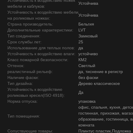
Устойчивость к воздействию ножек
Устойчива
мебели и каблуков:
Устойчивость к воздействию мебели
Устойчива
на роликовых ножках:
Страна производитель:
Бельгия
Дополнительные характеристики:
LVT
Тип соединения:
Замковый
Срок службы лет:
25
Использование для теплых полов:
да
Устойчивость к воздействию влаги:
устойчиво
Класс пожарной безопасности:
КМ2
Оттенок:
Светлый
реалистичный рельеф:
да, тиснение в регистр
Наличие фаски:
без фаски
Тип дизайна:
Дерево классическое
Устойчивость к воздействию
Да
роликовых кресел(ISO 4918):
Норма отпуска:
упаковка
офис, спальня, кухня, детск
гостинная, прихожая, магаз
Тип помещения:
образование, гостинница, 
комната
Сопуствующие товары:
Плинтус пластик,Подложка