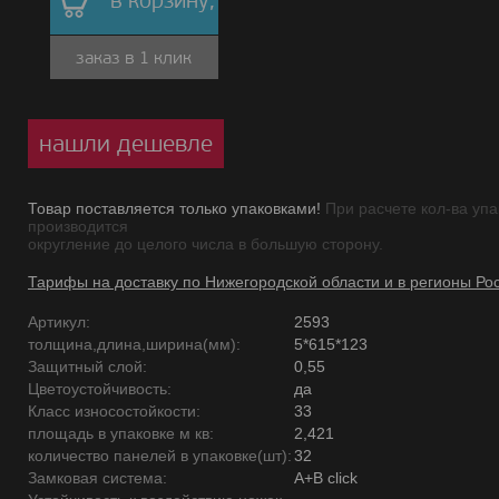
в корзину,
заказ в 1 клик
нашли дешевле
Товар поставляется только упаковками!
При расчете кол-ва упа
производится
округление до целого числа в большую сторону.
Тарифы на доставку по Нижегородской области и в регионы Ро
Артикул:
2593
толщина,длина,ширина(мм):
5*615*123
Защитный слой:
0,55
Цветоустойчивость:
да
Класс износостойкости:
33
площадь в упаковке м кв:
2,421
количество панелей в упаковке(шт):
32
Замковая система:
A+B click