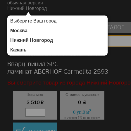
обычная версия
Нижний Новгород
ИНТЕРНЕТ-МАГАЗИН НАПОЛЬНЫХ ПОКРЫТИЙ
Выберите Ваш город
пуста
КАТАЛОГ
Москва
Нижний Новгород
Казань
Каталог
/
Кварц-винил SPC ламинат
/
ABERHOF
/
Carmelita
Кварц-винил SPC
ламинат ABERHOF Carmelita 2593
Вы смотрите товар из города Нижний Новгоро
Цена м.кв.
Стоимость упаковок
p
p
3 510
0
2
0
уп.
0
м
с учётом 5% на подрезку