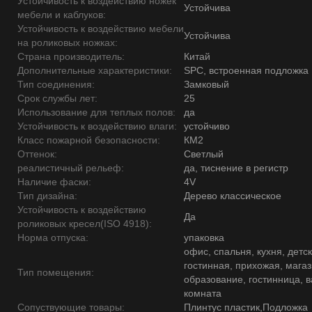
Устойчивость к воздействию ножек
Устойчива
мебели и каблуков:
Устойчивость к воздействию мебели
Устойчива
на роликовых ножках:
Страна производитель:
Китай
Дополнительные характеристики:
SPC, встроенная подложка
Тип соединения:
Замковый
Срок службы лет:
25
Использование для теплых полов:
да
Устойчивость к воздействию влаги:
устойчиво
Класс пожарной безопасности:
КМ2
Оттенок:
Светлый
реалистичный рельеф:
да, тиснение в регистр
Наличие фаски:
4V
Тип дизайна:
Дерево классическое
Устойчивость к воздействию
Да
роликовых кресел(ISO 4918):
Норма отпуска:
упаковка
офис, спальня, кухня, детск
гостинная, прихожая, магаз
Тип помещения:
образование, гостинница, 
комната
Сопуствующие товары:
Плинтус пластик,Подложка