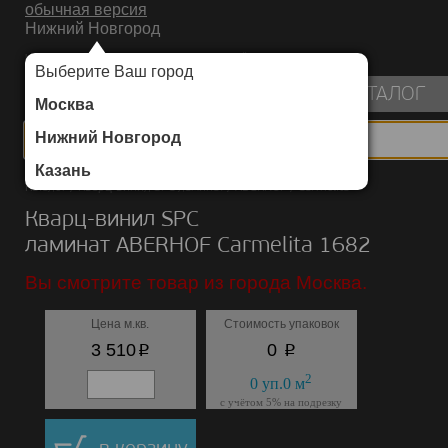
обычная версия
Нижний Новгород
ИНТЕРНЕТ-МАГАЗИН НАПОЛЬНЫХ ПОКРЫТИЙ
Выберите Ваш город
пуста
КАТАЛОГ
Москва
Нижний Новгород
Казань
Каталог
/
Кварц-винил SPC ламинат
/
ABERHOF
/
Carmelita
Кварц-винил SPC
ламинат ABERHOF Carmelita 1682
Вы смотрите товар из города Москва.
Цена м.кв.
Стоимость упаковок
p
p
3 510
0
2
0
уп.
0
м
с учётом 5% на подрезку