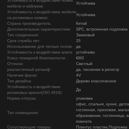
Устойчивость к воздействию ножек
Устойчива
мебели и каблуков:
Устойчивость к воздействию мебели
Устойчива
на роликовых ножках:
Страна производитель:
Китай
Дополнительные характеристики:
SPC, встроенная подложка
Тип соединения:
Замковый
Срок службы лет:
25
Использование для теплых полов:
да
Устойчивость к воздействию влаги:
устойчиво
Класс пожарной безопасности:
КМ2
Оттенок:
Светлый
реалистичный рельеф:
да, тиснение в регистр
Наличие фаски:
4V
Тип дизайна:
Дерево классическое
Устойчивость к воздействию
Да
роликовых кресел(ISO 4918):
Норма отпуска:
упаковка
офис, спальня, кухня, детск
гостинная, прихожая, магаз
Тип помещения:
образование, гостинница, 
комната
Сопуствующие товары:
Плинтус пластик,Подложка