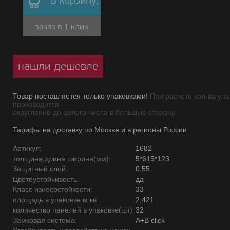
в корзину,
заказ в 1 клик
нашли дешевле
Товар поставляется только упаковками!
При расчете кол-ва упа
производится
округление до целого числа в большую сторону.
Тарифы на доставку по Москве и в регионы России
Артикул:
1682
толщина,длина,ширина(мм):
5*615*123
Защитный слой:
0,55
Цветоустойчивость:
да
Класс износостойкости:
33
площадь в упаковке м кв:
2,421
количество панелей в упаковке(шт):
32
Замковая система:
A+B click