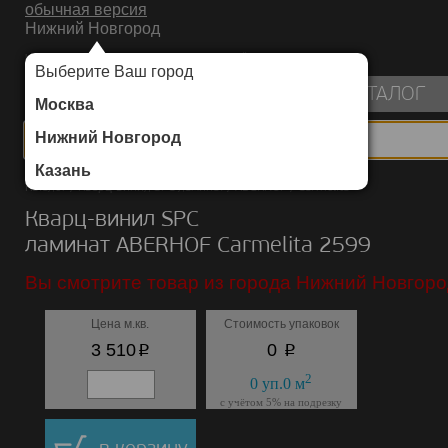
обычная версия
Нижний Новгород
ИНТЕРНЕТ-МАГАЗИН НАПОЛЬНЫХ ПОКРЫТИЙ
Выберите Ваш город
пуста
КАТАЛОГ
Москва
Нижний Новгород
Казань
Каталог
/
Кварц-винил SPC ламинат
/
ABERHOF
/
Carmelita
Кварц-винил SPC
ламинат ABERHOF Carmelita 2599
Вы смотрите товар из города Нижний Новгоро
Цена м.кв.
Стоимость упаковок
p
p
3 510
0
2
0
уп.
0
м
с учётом 5% на подрезку