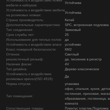
Устойчивость к воздействию ножек
Устойчива
мебели и каблуков:
Устойчивость к воздействию мебели
Устойчива
на роликовых ножках:
Страна производитель:
Китай
Дополнительные характеристики:
SPC, встроенная подложка
Тип соединения:
Замковый
Срок службы лет:
25
Использование для теплых полов:
да
Устойчивость к воздействию влаги:
устойчиво
Класс пожарной безопасности:
КМ2
Оттенок:
Светлый
реалистичный рельеф:
да, тиснение в регистр
Наличие фаски:
4V
Тип дизайна:
Дерево классическое
Устойчивость к воздействию
Да
роликовых кресел(ISO 4918):
Норма отпуска:
упаковка
офис, спальня, кухня, детск
гостинная, прихожая, магаз
Тип помещения:
образование, гостинница, 
комната
Сопуствующие товары:
Плинтус пластик,Подложка