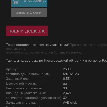
в корзину,
заказ в 1 клик
нашли дешевле
Товар поставляется только упаковками!
При расчете кол-ва упа
производится
округление до целого числа в большую сторону.
Тарифы на доставку по Нижегородской области и в регионы Ро
Артикул:
2599
толщина,длина,ширина(мм):
5*615*123
Защитный слой:
0,55
Цветоустойчивость:
да
Класс износостойкости:
33
площадь в упаковке м кв:
2,421
количество панелей в упаковке(шт):
32
Замковая система:
A+B click