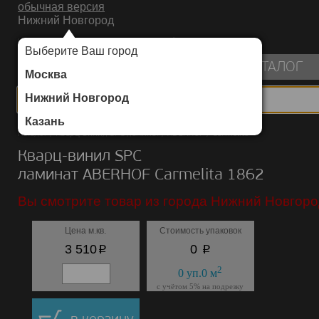
обычная версия
Нижний Новгород
ИНТЕРНЕТ-МАГАЗИН НАПОЛЬНЫХ ПОКРЫТИЙ
Выберите Ваш город
пуста
КАТАЛОГ
Москва
Нижний Новгород
Казань
Каталог
/
Кварц-винил SPC ламинат
/
ABERHOF
/
Carmelita
Кварц-винил SPC
ламинат ABERHOF Carmelita 1862
Вы смотрите товар из города Нижний Новгоро
Цена м.кв.
Стоимость упаковок
p
p
3 510
0
2
0
уп.
0
м
с учётом 5% на подрезку