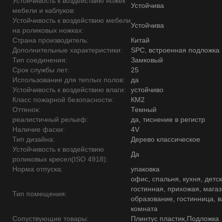
Устойчивость к воздействию ножек
Устойчива
мебели и каблуков:
Устойчивость к воздействию мебели
Устойчива
на роликовых ножках:
Страна производитель:
Китай
Дополнительные характеристики:
SPC, встроенная подложка
Тип соединения:
Замковый
Срок службы лет:
25
Использование для теплых полов:
да
Устойчивость к воздействию влаги:
устойчиво
Класс пожарной безопасности:
КМ2
Оттенок:
Темный
реалистичный рельеф:
да, тиснение в регистр
Наличие фаски:
4V
Тип дизайна:
Дерево классическое
Устойчивость к воздействию
Да
роликовых кресел(ISO 4918):
Норма отпуска:
упаковка
офис, спальня, кухня, детск
гостинная, прихожая, магаз
Тип помещения:
образование, гостинница, 
комната
Сопуствующие товары:
Плинтус пластик,Подложка