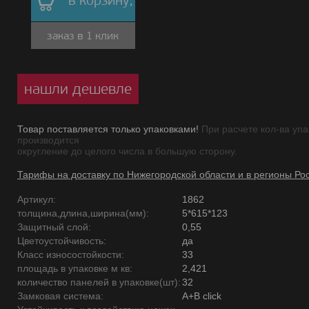
в корзину,
заказ в 1 клик
нашли дешевле
Товар поставляется только упаковками!
При расчете кол-ва упа
производится
округление до целого числа в большую сторону.
Тарифы на доставку по Нижегородской области и в регионы Ро
Артикул:
1862
толщина,длина,ширина(мм):
5*615*123
Защитный слой:
0,55
Цветоустойчивость:
да
Класс износостойкости:
33
площадь в упаковке м кв:
2,421
количество панелей в упаковке(шт):
32
Замковая система:
A+B click