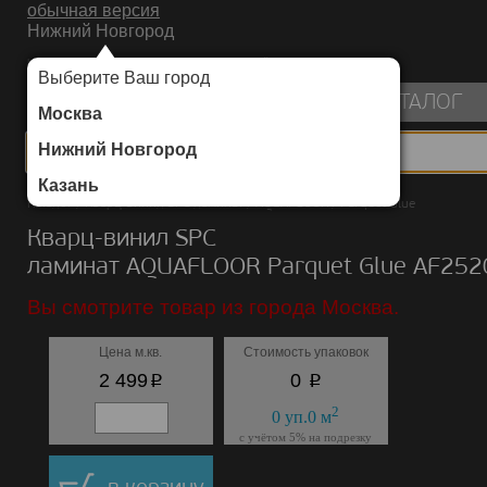
обычная версия
Нижний Новгород
ИНТЕРНЕТ-МАГАЗИН НАПОЛЬНЫХ ПОКРЫТИЙ
Выберите Ваш город
пуста
КАТАЛОГ
Москва
Нижний Новгород
Казань
Каталог
/
Кварц-винил SPC ламинат
/
AQUAFLOOR
/
Parquet Glue
Кварц-винил SPC
ламинат AQUAFLOOR Parquet Glue AF25
Вы смотрите товар из города Москва.
Цена м.кв.
Стоимость упаковок
p
p
2 499
0
2
0
уп.
0
м
с учётом 5% на подрезку