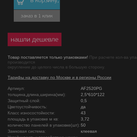
в корзину,
заказ в 1 клик
нашли дешевле
Товар поставляется только упаковками!
При расчете кол-ва упа
производится
округление до целого числа в большую сторону.
Тарифы на доставку по Москве и в регионы России
Артикул:
AF2520PG
толщина,длина,ширина(мм):
2,5*610*122
Защитный слой:
0,5
Цветоустойчивость:
да
Класс износостойкости:
43
площадь в упаковке м кв:
3,72
количество панелей в упаковке(шт):
50
Замковая система:
клеевая