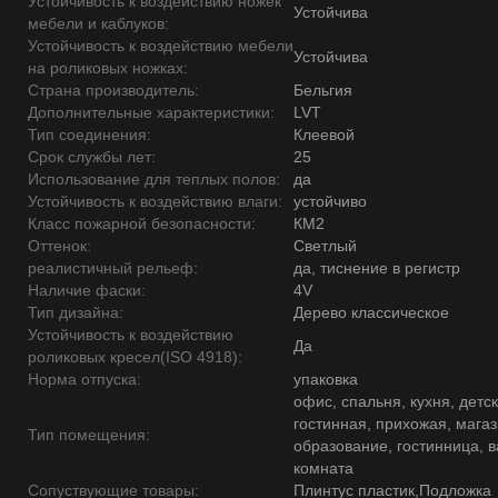
Устойчивость к воздействию ножек
Устойчива
мебели и каблуков:
Устойчивость к воздействию мебели
Устойчива
на роликовых ножках:
Страна производитель:
Бельгия
Дополнительные характеристики:
LVT
Тип соединения:
Клеевой
Срок службы лет:
25
Использование для теплых полов:
да
Устойчивость к воздействию влаги:
устойчиво
Класс пожарной безопасности:
КМ2
Оттенок:
Светлый
реалистичный рельеф:
да, тиснение в регистр
Наличие фаски:
4V
Тип дизайна:
Дерево классическое
Устойчивость к воздействию
Да
роликовых кресел(ISO 4918):
Норма отпуска:
упаковка
офис, спальня, кухня, детск
гостинная, прихожая, магаз
Тип помещения:
образование, гостинница, 
комната
Сопуствующие товары:
Плинтус пластик,Подложка