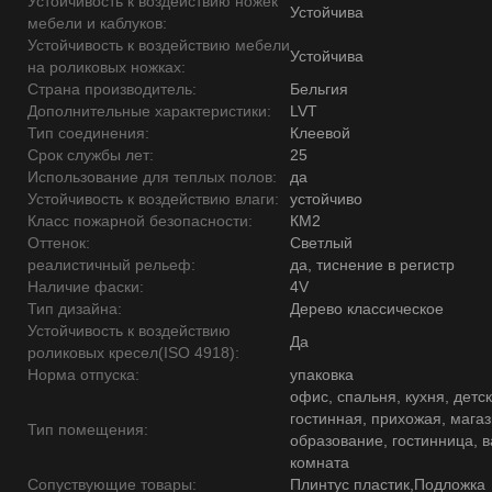
Устойчивость к воздействию ножек
Устойчива
мебели и каблуков:
Устойчивость к воздействию мебели
Устойчива
на роликовых ножках:
Страна производитель:
Бельгия
Дополнительные характеристики:
LVT
Тип соединения:
Клеевой
Срок службы лет:
25
Использование для теплых полов:
да
Устойчивость к воздействию влаги:
устойчиво
Класс пожарной безопасности:
КМ2
Оттенок:
Светлый
реалистичный рельеф:
да, тиснение в регистр
Наличие фаски:
4V
Тип дизайна:
Дерево классическое
Устойчивость к воздействию
Да
роликовых кресел(ISO 4918):
Норма отпуска:
упаковка
офис, спальня, кухня, детск
гостинная, прихожая, магаз
Тип помещения:
образование, гостинница, 
комната
Сопуствующие товары:
Плинтус пластик,Подложка