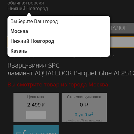
обычная версия
Нижний Новгород
ИНТЕРНЕТ-МАГАЗИН НАПОЛЬНЫХ ПОКРЫТИЙ
Выберите Ваш город
пуста
КАТАЛОГ
Москва
Нижний Новгород
Казань
Каталог
/
Кварц-винил SPC ламинат
/
AQUAFLOOR
/
Parquet Glue
Кварц-винил SPC
ламинат AQUAFLOOR Parquet Glue AF25
Вы смотрите товар из города Москва.
Цена м.кв.
Стоимость упаковок
p
p
2 499
0
2
0
уп.
0
м
с учётом 5% на подрезку