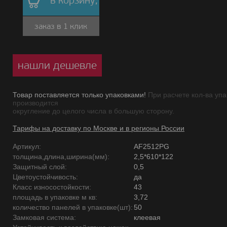
в корзину,
заказ в 1 клик
нашли дешевле
Товар поставляется только упаковками!
При расчете кол-ва упа
производится
округление до целого числа в большую сторону.
Тарифы на доставку по Москве и в регионы России
Артикул:
AF2512PG
толщина,длина,ширина(мм):
2,5*610*122
Защитный слой:
0,5
Цветоустойчивость:
да
Класс износостойкости:
43
площадь в упаковке м кв:
3,72
количество панелей в упаковке(шт):
50
Замковая система:
клеевая