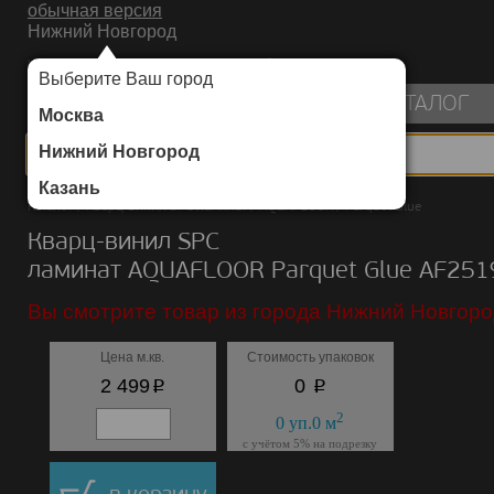
обычная версия
Нижний Новгород
ИНТЕРНЕТ-МАГАЗИН НАПОЛЬНЫХ ПОКРЫТИЙ
Выберите Ваш город
пуста
КАТАЛОГ
Москва
Нижний Новгород
Казань
Каталог
/
Кварц-винил SPC ламинат
/
AQUAFLOOR
/
Parquet Glue
Кварц-винил SPC
ламинат AQUAFLOOR Parquet Glue AF25
Вы смотрите товар из города Нижний Новгоро
Цена м.кв.
Стоимость упаковок
p
p
2 499
0
2
0
уп.
0
м
с учётом 5% на подрезку