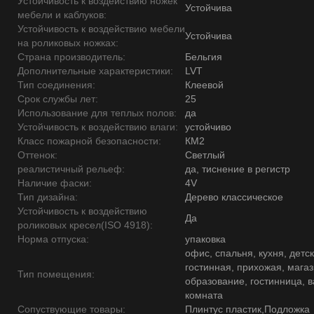
Устойчивость к воздействию ножек
Устойчива
мебели и каблуков:
Устойчивость к воздействию мебели
Устойчива
на роликовых ножках:
Страна производитель:
Бельгия
Дополнительные характеристики:
LVT
Тип соединения:
Клеевой
Срок службы лет:
25
Использование для теплых полов:
да
Устойчивость к воздействию влаги:
устойчиво
Класс пожарной безопасности:
КМ2
Оттенок:
Светлый
реалистичный рельеф:
да, тиснение в регистр
Наличие фаски:
4V
Тип дизайна:
Дерево классическое
Устойчивость к воздействию
Да
роликовых кресел(ISO 4918):
Норма отпуска:
упаковка
офис, спальня, кухня, детск
гостинная, прихожая, магаз
Тип помещения:
образование, гостинница, 
комната
Сопуствующие товары:
Плинтус пластик,Подложка