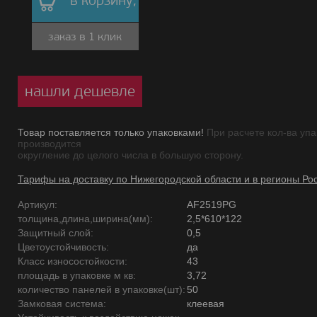
в корзину,
заказ в 1 клик
нашли дешевле
Товар поставляется только упаковками!
При расчете кол-ва упа
производится
округление до целого числа в большую сторону.
Тарифы на доставку по Нижегородской области и в регионы Ро
Артикул:
AF2519PG
толщина,длина,ширина(мм):
2,5*610*122
Защитный слой:
0,5
Цветоустойчивость:
да
Класс износостойкости:
43
площадь в упаковке м кв:
3,72
количество панелей в упаковке(шт):
50
Замковая система:
клеевая