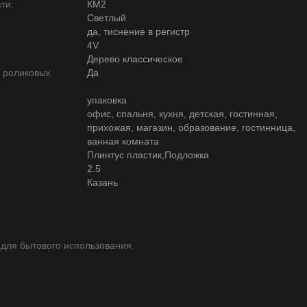
ти:
КМ2
Светлый
да, тиснение в регистр
4V
Дерево классическое
ю роликовых
Да
упаковка
офис, спальня, кухня, детская, гостинная,
прихожая, магазин, образование, гостинница,
ванная комната
Плинтус пластик,Подложка
2.5
Казань
 для бытового использования.