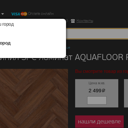
Оплата онлайн
ород, Ул. Республиканская д.43 корпус 3
Контакты
 город
ород
ил SPC ламинат
/
AQUAFLOOR
/
Parquet Glue
инил SPC ламинат AQUAFLOOR P
Вы смотрите товар из го
Цена м.кв.
p
2 499
нашли дешевле