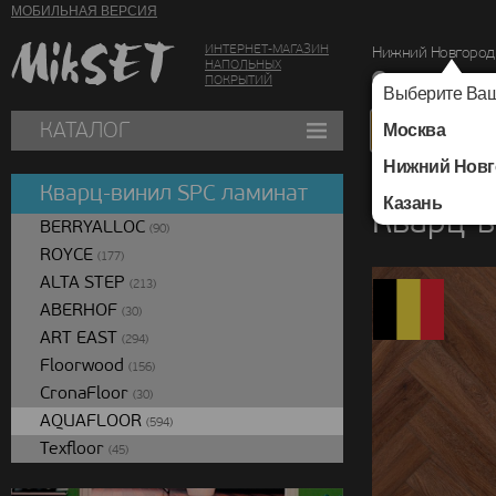
МОБИЛЬНАЯ ВЕРСИЯ
ИНТЕРНЕТ-МАГАЗИН
Нижний Новгород
НАПОЛЬНЫХ
г. Нижний Новг
ПОКРЫТИЙ
Выберите Ваш
КАТАЛОГ
Москва
Нижний Новг
Каталог
/
Кварц-вин
Кварц-винил SPC ламинат
Казань
Кварц-в
BERRYALLOC
(90)
ROYCE
(177)
ALTA STEP
(213)
ABERHOF
(30)
ART EAST
(294)
Floorwood
(156)
CronaFloor
(30)
AQUAFLOOR
(594)
Texfloor
(45)