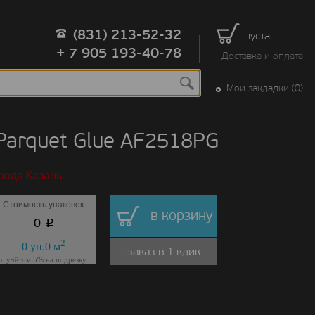
(831) 213-52-32
пуста
+ 7 905 193-40-78
Доставка и оплата
Мои закладки (0)
arquet Glue AF2518PG
рода Казань.
Стоимость упаковок
в корзину
p
0
2
0
уп.
0
м
заказ в 1 клик
с учётом 5% на подрезку