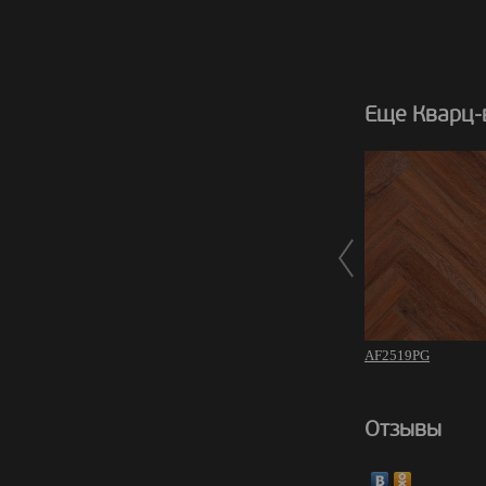
Еще Кварц-в
AF2519PG
Отзывы