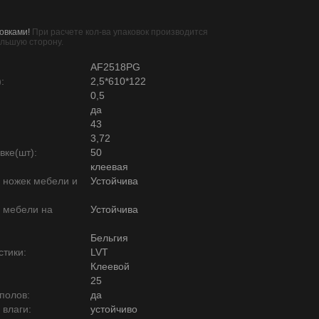
овками!
При расчете кол-ва упаковок производится
ольшую сторону.
AF2518PG
:
2,5*610*122
0,5
да
43
3,72
вке(шт):
50
клеевая
ю ножек мебели и
Устойчива
ю мебели на
Устойчива
Бельгия
тики:
LVT
Клеевой
25
полов:
да
 влаги:
устойчиво