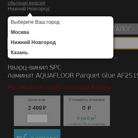
обычная версия
Нижний Новгород
ИНТЕРНЕТ-МАГАЗИН НАПОЛЬНЫХ ПОКРЫТИЙ
Выберите Ваш город
пуста
КАТАЛОГ
Москва
Нижний Новгород
Казань
Каталог
/
Кварц-винил SPC ламинат
/
AQUAFLOOR
/
Parquet Glue
Кварц-винил SPC
ламинат AQUAFLOOR Parquet Glue AF25
Вы смотрите товар из города Казань.
Цена м.кв.
Стоимость упаковок
p
p
2 499
0
2
0
уп.
0
м
с учётом 5% на подрезку