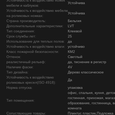
Устойчивость к воздействию ножек
Устойчива
мебели и каблуков:
Устойчивость к воздействию мебели
Устойчива
на роликовых ножках:
Страна производитель:
Бельгия
Дополнительные характеристики:
LVT
Тип соединения:
Клеевой
Срок службы лет:
25
Использование для теплых полов:
да
Устойчивость к воздействию влаги:
устойчиво
Класс пожарной безопасности:
КМ2
Оттенок:
Светлый
реалистичный рельеф:
да, тиснение в регистр
Наличие фаски:
4V
Тип дизайна:
Дерево классическое
Устойчивость к воздействию
Да
роликовых кресел(ISO 4918):
Норма отпуска:
упаковка
офис, спальня, кухня, детск
гостинная, прихожая, магаз
Тип помещения:
образование, гостинница, 
комната
Сопуствующие товары:
Плинтус пластик,Подложка