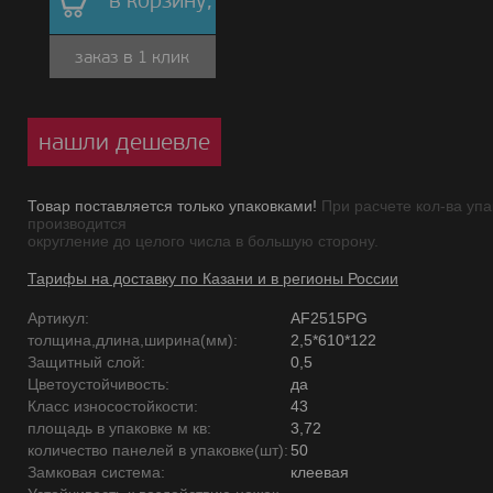
в корзину,
заказ в 1 клик
нашли дешевле
Товар поставляется только упаковками!
При расчете кол-ва упа
производится
округление до целого числа в большую сторону.
Тарифы на доставку по Казани и в регионы России
Артикул:
AF2515PG
толщина,длина,ширина(мм):
2,5*610*122
Защитный слой:
0,5
Цветоустойчивость:
да
Класс износостойкости:
43
площадь в упаковке м кв:
3,72
количество панелей в упаковке(шт):
50
Замковая система:
клеевая