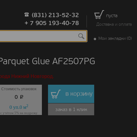
(831) 213-52-32
пуста
+ 7 905 193-40-78
Доставка и оплата
Мои закладки (0)
arquet Glue AF2507PG
орода Нижний Новгород.
Стоимость упаковок
в корзину
p
0
2
0
уп.
0
м
заказ в 1 клик
с учётом 5% на подрезку