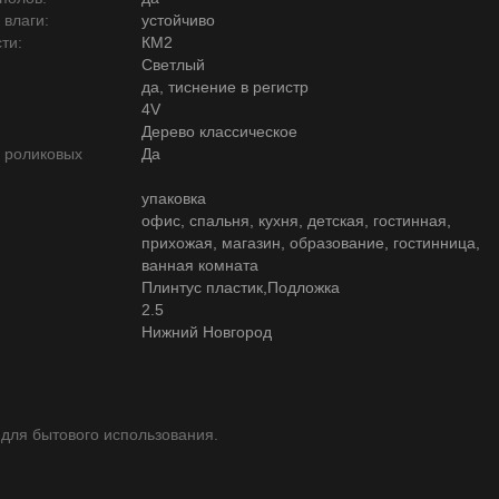
 влаги:
устойчиво
ти:
КМ2
Светлый
да, тиснение в регистр
4V
Дерево классическое
ю роликовых
Да
упаковка
офис, спальня, кухня, детская, гостинная,
прихожая, магазин, образование, гостинница,
ванная комната
Плинтус пластик,Подложка
2.5
Нижний Новгород
 для бытового использования.