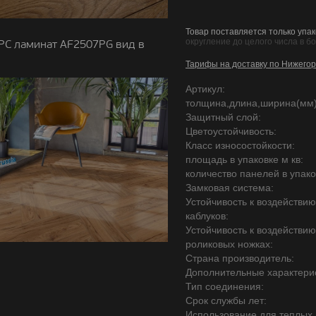
Товар поставляется только упак
округление до целого числа в б
PC ламинат AF2507PG вид в
Тарифы на доставку по Нижегор
Артикул:
толщина,длина,ширина(мм)
Защитный слой:
Цветоустойчивость:
Класс износостойкости:
площадь в упаковке м кв:
количество панелей в упако
Замковая система:
Устойчивость к воздействи
каблуков:
Устойчивость к воздействи
роликовых ножках:
Страна производитель:
Дополнительные характерис
Тип соединения:
Срок службы лет:
Использование для теплых 