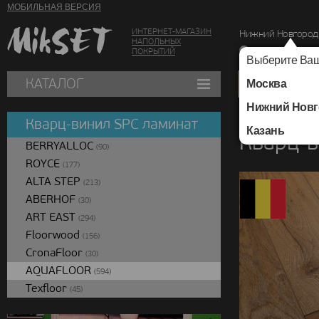
МОБИЛЬНАЯ ВЕРСИЯ
ИНТЕРНЕТ-МАГАЗИН
Нижний Новгород
НАПОЛЬНЫХ
г. Нижний Новг
ПОКРЫТИЙ
Выберите Ваш
КАТАЛОГ
Москва
Нижний Новг
Каталог
/
Кварц-вин
Кварц-винил SPC ламинат
Казань
Кварц-в
BERRYALLOC
(90)
ROYCE
(177)
ALTA STEP
(213)
ABERHOF
(30)
ART EAST
(294)
Floorwood
(156)
CronaFloor
(30)
AQUAFLOOR
(594)
Texfloor
(45)