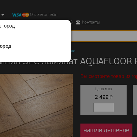
Оплата онлайн
ород, Ул. Республиканская д.43 корпус 3
Контакты
 город
ород
ил SPC ламинат
/
AQUAFLOOR
/
Parquet Glue
инил SPC ламинат AQUAFLOOR P
Вы смотрите товар из г
Цена м.кв.
p
2 499
нашли дешевле