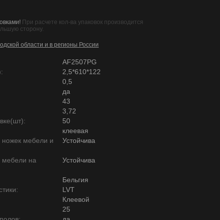
овками!
При расчете кол-ва упаковок производится
ольшую сторону.
одской области и в регионы России
AF2507PG
:
2,5*610*122
0,5
да
43
3,72
вке(шт):
50
клеевая
ю ножек мебели и
Устойчива
ю мебели на
Устойчива
Бельгия
тики:
LVT
Клеевой
25
полов:
да