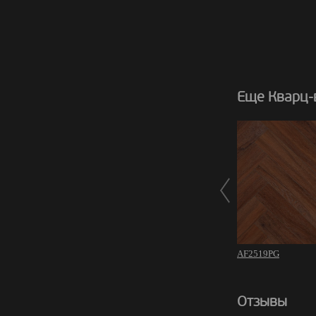
Еще Кварц-в
AF2519PG
Отзывы