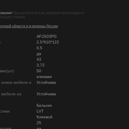
овками!
При расчете кол-ва упаковок производится
ольшую сторону.
одской области и в регионы России
AF2503PG
:
2,5*610*122
0,5
да
43
3,72
вке(шт):
50
клеевая
ю ножек мебели и
Устойчива
ю мебели на
Устойчива
Бельгия
тики:
LVT
Клеевой
25
полов:
да