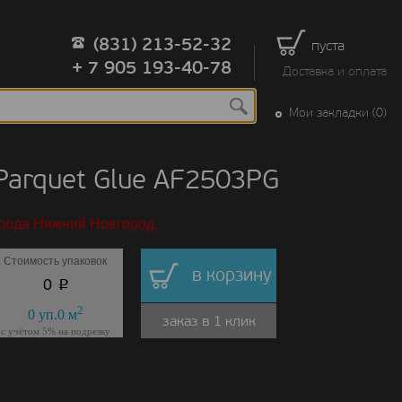
(831) 213-52-32
пуста
+ 7 905 193-40-78
Доставка и оплата
Мои закладки (0)
arquet Glue AF2503PG
орода Нижний Новгород.
Стоимость упаковок
в корзину
p
0
2
0
уп.
0
м
заказ в 1 клик
с учётом 5% на подрезку