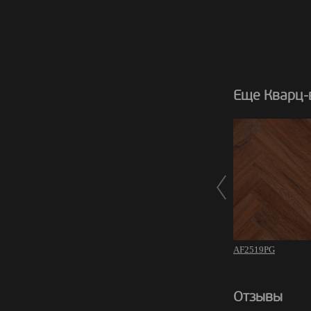
Еще Кварц-в
AF2519PG
Отзывы