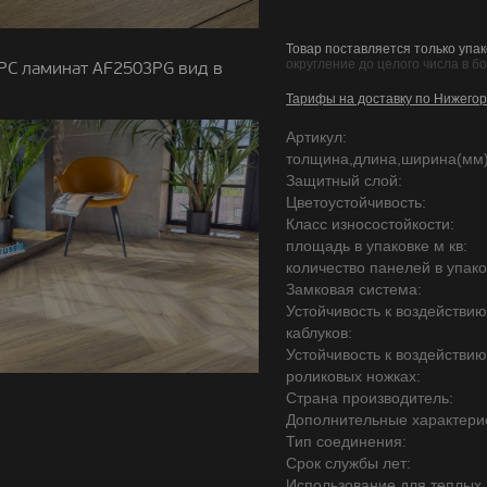
Товар поставляется только упак
округление до целого числа в б
PC ламинат AF2503PG вид в
Тарифы на доставку по Нижегор
Артикул:
толщина,длина,ширина(мм)
Защитный слой:
Цветоустойчивость:
Класс износостойкости:
площадь в упаковке м кв:
количество панелей в упако
Замковая система:
Устойчивость к воздействи
каблуков:
Устойчивость к воздействи
роликовых ножках:
Страна производитель:
Дополнительные характерис
Тип соединения:
Срок службы лет:
Использование для теплых 