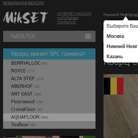
МОБИЛЬНАЯ ВЕРСИЯ
ИНТЕРНЕТ-МАГАЗИН
Нижний Новгород
НАПОЛЬНЫХ
г. Нижний Новг
ПОКРЫТИЙ
Выберите Ваш
КАТАЛОГ
Москва
Нижний Новг
Каталог
/
Кварц-вин
Кварц-винил SPC ламинат
Казань
Кварц-в
BERRYALLOC
(90)
ROYCE
(177)
ALTA STEP
(213)
ABERHOF
(30)
ART EAST
(294)
Floorwood
(156)
CronaFloor
(30)
AQUAFLOOR
(594)
Texfloor
(45)