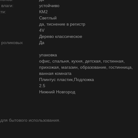
 влаги:
устойчиво
ти:
КМ2
Светлый
да, тиснение в регистр
4V
Дерево классическое
ю роликовых
Да
упаковка
офис, спальня, кухня, детская, гостинная,
прихожая, магазин, образование, гостинница,
ванная комната
Плинтус пластик,Подложка
2.5
Нижний Новгород
 для бытового использования.