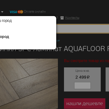
Оплата онлайн
ород, Ул. Республиканская д.43 корпус 3
Контакты
 город
ород
ил SPC ламинат
/
AQUAFLOOR
/
Parquet Glue
инил SPC ламинат AQUAFLOOR P
Вы смотрите товар из г
Цена м.кв.
p
2 499
нашли дешевле