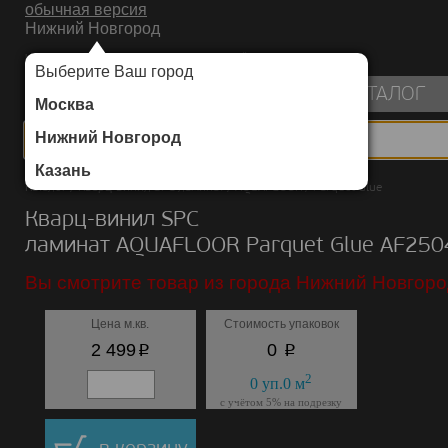
обычная версия
Нижний Новгород
ИНТЕРНЕТ-МАГАЗИН НАПОЛЬНЫХ ПОКРЫТИЙ
Выберите Ваш город
пуста
КАТАЛОГ
Москва
Нижний Новгород
Казань
Каталог
/
Кварц-винил SPC ламинат
/
AQUAFLOOR
/
Parquet Glue
Кварц-винил SPC
ламинат AQUAFLOOR Parquet Glue AF25
Вы смотрите товар из города Нижний Новгоро
Цена м.кв.
Стоимость упаковок
p
p
2 499
0
2
0
уп.
0
м
с учётом 5% на подрезку