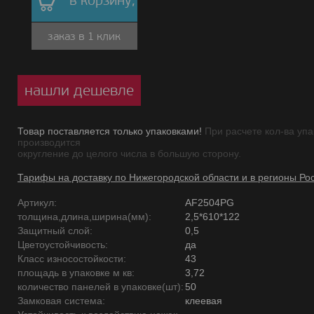
в корзину,
заказ в 1 клик
нашли дешевле
Товар поставляется только упаковками!
При расчете кол-ва упа
производится
округление до целого числа в большую сторону.
Тарифы на доставку по Нижегородской области и в регионы Ро
Артикул:
AF2504PG
толщина,длина,ширина(мм):
2,5*610*122
Защитный слой:
0,5
Цветоустойчивость:
да
Класс износостойкости:
43
площадь в упаковке м кв:
3,72
количество панелей в упаковке(шт):
50
Замковая система:
клеевая