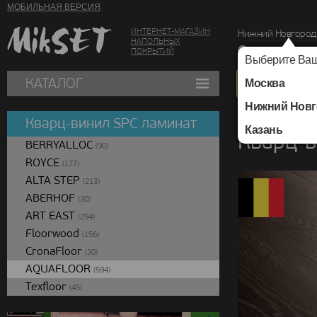
МОБИЛЬНАЯ ВЕРСИЯ
ИНТЕРНЕТ-МАГАЗИН
Нижний Новгород
НАПОЛЬНЫХ
г. Нижний Новг
ПОКРЫТИЙ
Выберите Ваш
КАТАЛОГ
Москва
Нижний Новг
Каталог
/
Кварц-вин
Кварц-винил SPC ламинат
Казань
Кварц-в
BERRYALLOC
(90)
ROYCE
(177)
ALTA STEP
(213)
ABERHOF
(30)
ART EAST
(294)
Floorwood
(156)
CronaFloor
(30)
AQUAFLOOR
(594)
Texfloor
(45)