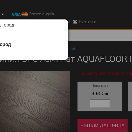
Оплата онлайн
ород, Ул. Республиканская д.43 корпус 3
Контакты
 город
ород
ил SPC ламинат
/
AQUAFLOOR
/
RealWood Click
инил SPC ламинат AQUAFLOOR R
Вы смотрите товар из го
Цена м.кв.
p
3 950
нашли дешевле