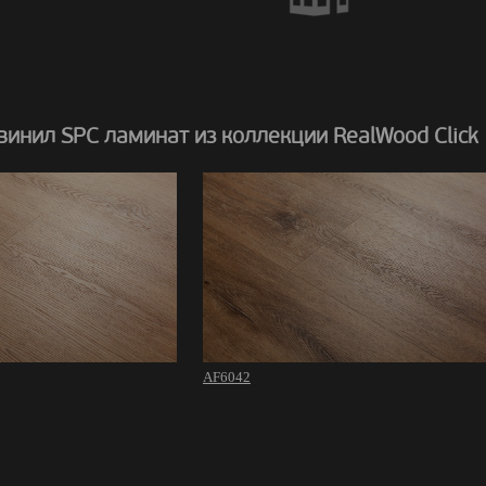
инил SPC ламинат из коллекции RealWood Click
AF6042