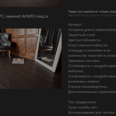
Товар поставляется только упак
округление до целого числа в б
PC ламинат AF6053 вид в
Артикул:
толщина,длина,ширина(мм)
Защитный слой:
Цветоустойчивость:
Класс износостойкости:
площадь в упаковке м кв:
количество панелей в упако
Замковая система:
Устойчивость к воздействи
каблуков:
Устойчивость к воздействи
роликовых ножках:
Страна производитель:
Дополнительные характерис
Тип соединения:
Срок службы лет:
Использование для теплых 