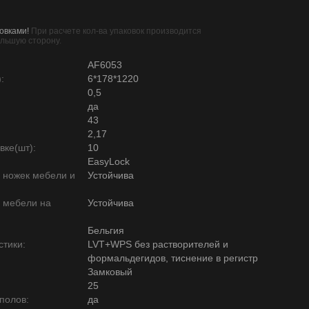
овками!
При расчете кол-ва упаковок производится
ольшую сторону.
AF6053
:
6*178*1220
0,5
да
43
2,17
вке(шт):
10
EasyLock
ю ножек мебели и
Устойчива
ю мебели на
Устойчива
Бельгия
тики:
LVT+WPS без растворителей и
формальдегидов, тиснение в регистр
Замковый
25
полов:
да