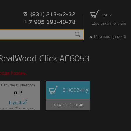
(831) 213-52-32
пуста
+ 7 905 193-40-78
Доставка и оплата
Мои закладки (0)
ealWood Click AF6053
рода Казань.
Стоимость упаковок
в корзину
p
0
2
0
уп.
0
м
заказ в 1 клик
с учётом 5% на подрезку