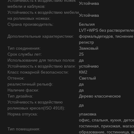
Устойчивость к воздействию ножек
Устойчива
мебели и каблуков:
Устойчивость к воздействию мебели
Устойчива
на роликовых ножках:
Страна производитель:
Бельгия
LVT+WPS без растворителе
Дополнительные характеристики:
формальдегидов, тиснение
регистр
Тип соединения:
Замковый
Срок службы лет:
25
Использование для теплых полов:
да
Устойчивость к воздействию влаги:
устойчиво
Класс пожарной безопасности:
КМ2
Оттенок:
Светлый
реалистичный рельеф:
да
Наличие фаски:
да
Тип дизайна:
Дерево классическое
Устойчивость к воздействию
да
роликовых кресел(ISO 4918):
Норма отпуска:
упаковка
офис, спальня, кухня, детск
гостинная, прихожая, магаз
Тип помещения:
образование, гостинница, 