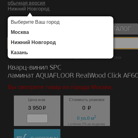
обычная версия
Нижний Новгород
ИНТЕРНЕТ-МАГАЗИН НАПОЛЬНЫХ ПОКРЫТИЙ
Выберите Ваш город
пуста
КАТАЛОГ
Москва
Нижний Новгород
Казань
Каталог
/
Кварц-винил SPC ламинат
/
AQUAFLOOR
/
RealWood Click
Кварц-винил SPC
ламинат AQUAFLOOR RealWood Click AF6
Вы смотрите товар из города Москва.
Цена м.кв.
Стоимость упаковок
p
p
3 950
0
2
0
уп.
0
м
с учётом 5% на подрезку