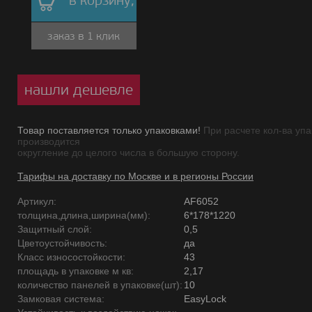
в корзину,
заказ в 1 клик
нашли дешевле
Товар поставляется только упаковками!
При расчете кол-ва упа
производится
округление до целого числа в большую сторону.
Тарифы на доставку по Москве и в регионы России
Артикул:
AF6052
толщина,длина,ширина(мм):
6*178*1220
Защитный слой:
0,5
Цветоустойчивость:
да
Класс износостойкости:
43
площадь в упаковке м кв:
2,17
количество панелей в упаковке(шт):
10
Замковая система:
EasyLock