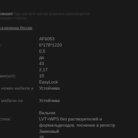
овками!
При расчете кол-ва упаковок производится
ольшую сторону.
и в регионы России
AF6053
:
6*178*1220
0,5
да
43
2,17
вке(шт):
10
EasyLock
ю ножек мебели и
Устойчива
ю мебели на
Устойчива
Бельгия
тики:
LVT+WPS без растворителей и
формальдегидов, тиснение в регистр
Замковый
25