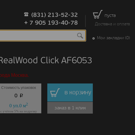
(831) 213-52-32
пуста
+ 7 905 193-40-78
Доставка и оплата
Мои закладки (0)
ealWood Click AF6053
рода Москва.
Стоимость упаковок
в корзину
p
0
2
0
уп.
0
м
заказ в 1 клик
с учётом 5% на подрезку