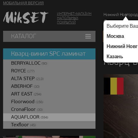
МОБИЛЬНАЯ ВЕРСИЯ
ИНТЕРНЕТ-МАГАЗИН
Нижний Новгород
НАПОЛЬНЫХ
г. Нижний Новг
ПОКРЫТИЙ
Выберите Ваш
КАТАЛОГ
Москва
Нижний Новг
Каталог
/
Кварц-вин
Кварц-винил SPC ламинат
Казань
Кварц-в
BERRYALLOC
(90)
ROYCE
(177)
ALTA STEP
(213)
ABERHOF
(30)
ART EAST
(294)
Floorwood
(156)
CronaFloor
(30)
AQUAFLOOR
(594)
Texfloor
(45)