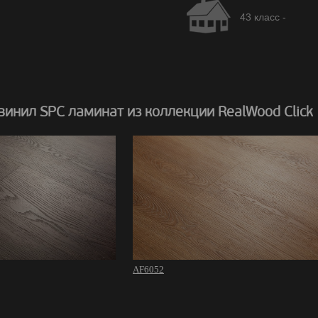
43 класс -
инил SPC ламинат из коллекции RealWood Click
AF6052