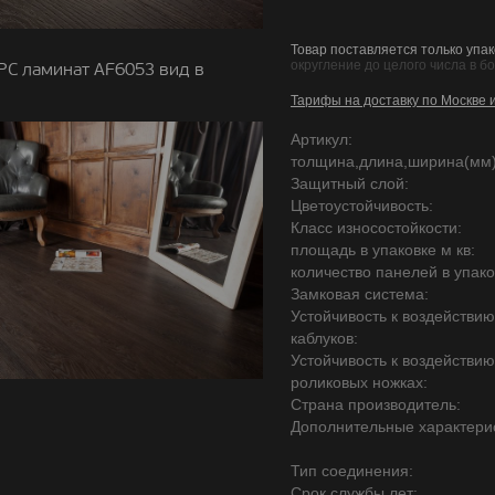
Товар поставляется только упак
округление до целого числа в б
PC ламинат AF6053 вид в
Тарифы на доставку по Москве 
Артикул:
толщина,длина,ширина(мм)
Защитный слой:
Цветоустойчивость:
Класс износостойкости:
площадь в упаковке м кв:
количество панелей в упако
Замковая система:
Устойчивость к воздействи
каблуков:
Устойчивость к воздействи
роликовых ножках:
Страна производитель:
Дополнительные характерис
Тип соединения:
Срок службы лет: