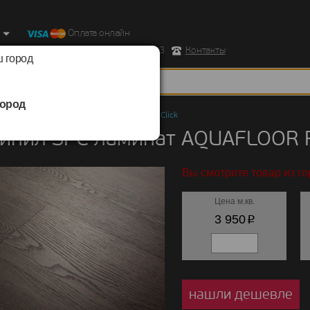
Оплата онлайн
ород, Ул. Республиканская д.43 корпус 3
Контакты
 город
ород
ил SPC ламинат
/
AQUAFLOOR
/
RealWood Click
инил SPC ламинат AQUAFLOOR R
Вы смотрите товар из г
Цена м.кв.
p
3 950
нашли дешевле