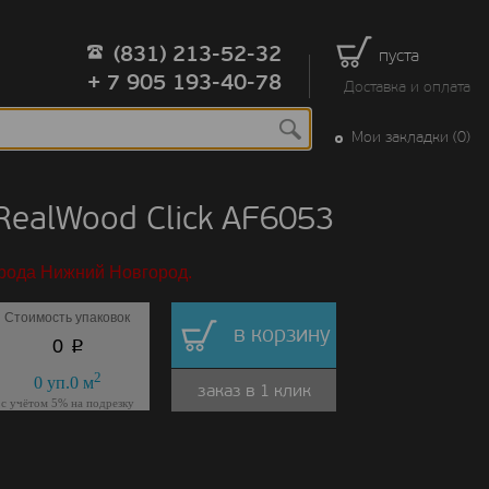
(831) 213-52-32
пуста
+ 7 905 193-40-78
Доставка и оплата
Мои закладки (0)
ealWood Click AF6053
орода Нижний Новгород.
Стоимость упаковок
в корзину
p
0
2
0
уп.
0
м
заказ в 1 клик
с учётом 5% на подрезку