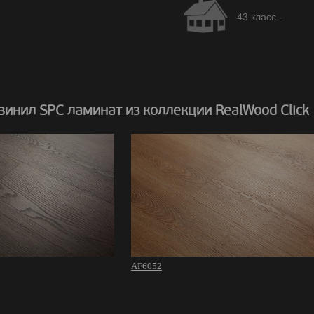
43 класс -
инил SPC ламинат из коллекции RealWood Click
AF6052