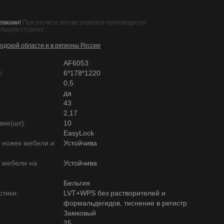
овками!
При расчете кол-ва упаковок производится
ольшую сторону.
одской области и в регионы России
AF6053
:
6*178*1220
0,5
да
43
2,17
вке(шт):
10
EasyLock
ю ножек мебели и
Устойчива
ю мебели на
Устойчива
Бельгия
тики:
LVT+WPS без растворителей и
формальдегидов, тиснение в регистр
Замковый
25