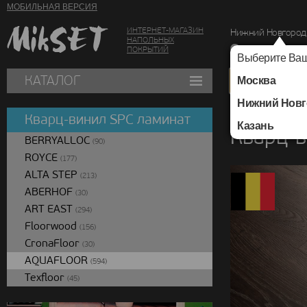
МОБИЛЬНАЯ ВЕРСИЯ
ИНТЕРНЕТ-МАГАЗИН
Нижний Новгород
НАПОЛЬНЫХ
г. Нижний Новг
ПОКРЫТИЙ
Выберите Ваш
КАТАЛОГ
Москва
Нижний Новг
Каталог
/
Кварц-вин
Кварц-винил SPC ламинат
Казань
Кварц-в
BERRYALLOC
(90)
ROYCE
(177)
ALTA STEP
(213)
ABERHOF
(30)
ART EAST
(294)
Floorwood
(156)
CronaFloor
(30)
AQUAFLOOR
(594)
Texfloor
(45)