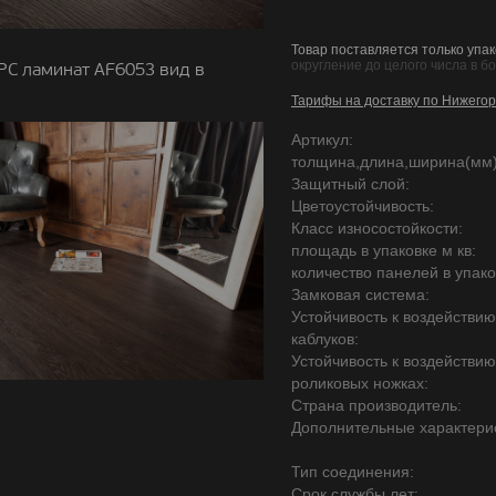
Товар поставляется только упак
округление до целого числа в б
PC ламинат AF6053 вид в
Тарифы на доставку по Нижегор
Артикул:
толщина,длина,ширина(мм)
Защитный слой:
Цветоустойчивость:
Класс износостойкости:
площадь в упаковке м кв:
количество панелей в упако
Замковая система:
Устойчивость к воздействи
каблуков:
Устойчивость к воздействи
роликовых ножках:
Страна производитель:
Дополнительные характерис
Тип соединения:
Срок службы лет: