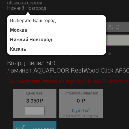
обычная версия
Нижний Новгород
ИНТЕРНЕТ-МАГАЗИН НАПОЛЬНЫХ ПОКРЫТИЙ
Выберите Ваш город
пуста
КАТАЛОГ
Москва
Нижний Новгород
Казань
Каталог
/
Кварц-винил SPC ламинат
/
AQUAFLOOR
/
RealWood Click
Кварц-винил SPC
ламинат AQUAFLOOR RealWood Click AF6
Вы смотрите товар из города Нижний Новгоро
Цена м.кв.
Стоимость упаковок
p
p
3 950
0
2
0
уп.
0
м
с учётом 5% на подрезку