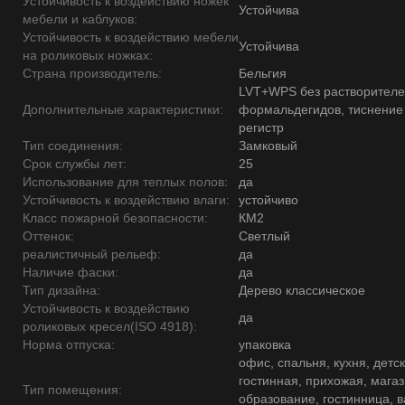
Устойчивость к воздействию ножек
Устойчива
мебели и каблуков:
Устойчивость к воздействию мебели
Устойчива
на роликовых ножках:
Страна производитель:
Бельгия
LVT+WPS без растворителе
Дополнительные характеристики:
формальдегидов, тиснение
регистр
Тип соединения:
Замковый
Срок службы лет:
25
Использование для теплых полов:
да
Устойчивость к воздействию влаги:
устойчиво
Класс пожарной безопасности:
КМ2
Оттенок:
Светлый
реалистичный рельеф:
да
Наличие фаски:
да
Тип дизайна:
Дерево классическое
Устойчивость к воздействию
да
роликовых кресел(ISO 4918):
Норма отпуска:
упаковка
офис, спальня, кухня, детск
гостинная, прихожая, магаз
Тип помещения:
образование, гостинница, 