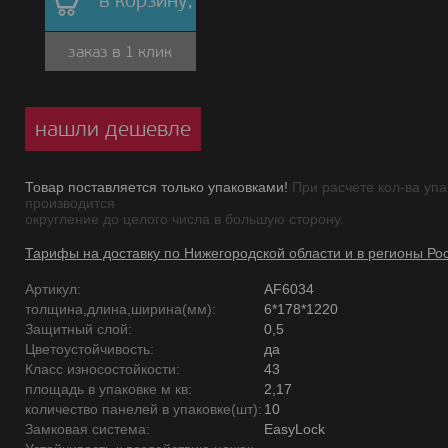
в корзину,
заказ в 1 клик
нашли дешевле
Товар поставляется только упаковками!
При расчете кол-ва упа
производится
округление до целого числа в большую сторону.
Тарифы на доставку по Нижегородской области и в регионы Ро
Артикул:
AF6034
толщина,длина,ширина(мм):
6*178*1220
Защитный слой:
0,5
Цветоустойчивость:
да
Класс износостойкости:
43
площадь в упаковке м кв:
2,17
количество панелей в упаковке(шт):
10
Замковая система:
EasyLock