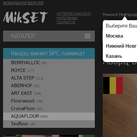
МОБИЛЬНАЯ ВЕРСИЯ
ИНТЕРНЕТ-МАГАЗИН
Нижний Новгород
НАПОЛЬНЫХ
г. Нижний Новг
ПОКРЫТИЙ
Выберите Ваш
КАТАЛОГ
Москва
Нижний Новг
Каталог
/
Кварц-вин
Кварц-винил SPC ламинат
Казань
Кварц-в
BERRYALLOC
(90)
ROYCE
(177)
ALTA STEP
(213)
ABERHOF
(30)
ART EAST
(294)
Floorwood
(156)
CronaFloor
(30)
AQUAFLOOR
(594)
Texfloor
(45)