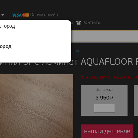
Оплата онлайн
ород, Ул. Республиканская д.43 корпус 3
Контакты
 город
ород
ил SPC ламинат
/
AQUAFLOOR
/
RealWood Click
инил SPC ламинат AQUAFLOOR R
Вы смотрите товар из г
Цена м.кв.
p
3 950
нашли дешевле