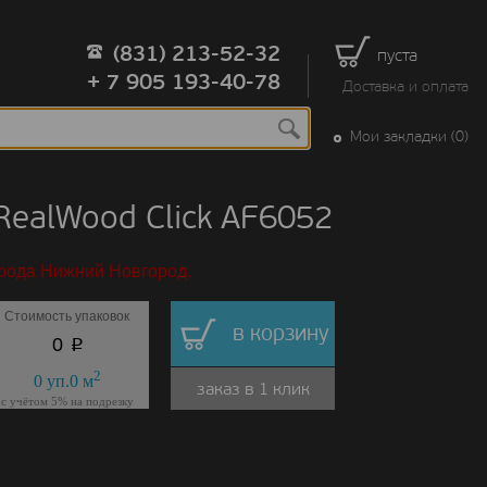
(831) 213-52-32
пуста
+ 7 905 193-40-78
Доставка и оплата
Мои закладки (0)
ealWood Click AF6052
орода Нижний Новгород.
Стоимость упаковок
в корзину
p
0
2
0
уп.
0
м
заказ в 1 клик
с учётом 5% на подрезку