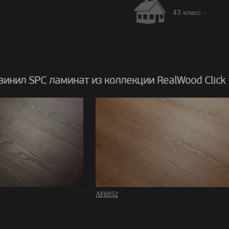
43 класс -
инил SPC ламинат из коллекции RealWood Click
AF6052