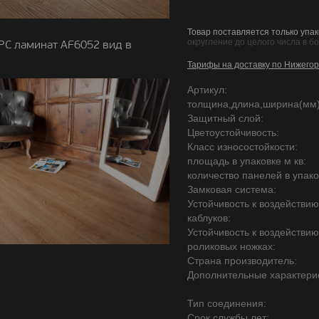
Товар поставляется только упак
округление до целого числа в б
PC ламинат AF6052 вид в
Тарифы на доставку по Нижегор
Артикул:
толщина,длина,ширина(мм)
Защитный слой:
Цветоустойчивость:
Класс износостойкости:
площадь в упаковке м кв:
количество панелей в упако
Замковая система:
Устойчивость к воздействи
каблуков:
Устойчивость к воздействи
роликовых ножках:
Страна производитель:
Дополнительные характерис
Тип соединения:
Срок службы лет: