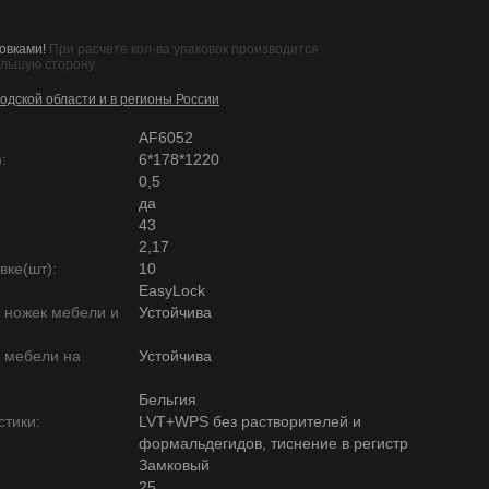
овками!
При расчете кол-ва упаковок производится
ольшую сторону.
одской области и в регионы России
AF6052
:
6*178*1220
0,5
да
43
2,17
вке(шт):
10
EasyLock
ю ножек мебели и
Устойчива
ю мебели на
Устойчива
Бельгия
тики:
LVT+WPS без растворителей и
формальдегидов, тиснение в регистр
Замковый
25