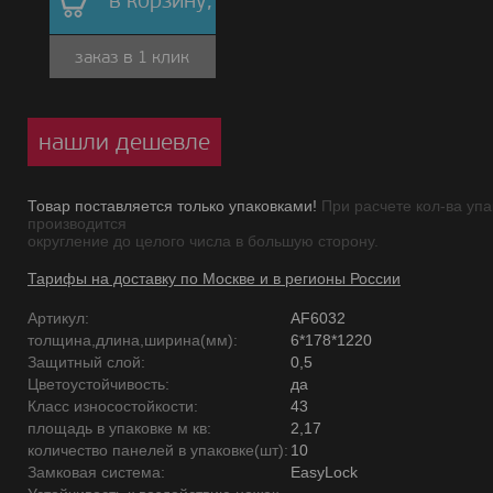
в корзину,
заказ в 1 клик
нашли дешевле
Товар поставляется только упаковками!
При расчете кол-ва упа
производится
округление до целого числа в большую сторону.
Тарифы на доставку по Москве и в регионы России
Артикул:
AF6032
толщина,длина,ширина(мм):
6*178*1220
Защитный слой:
0,5
Цветоустойчивость:
да
Класс износостойкости:
43
площадь в упаковке м кв:
2,17
количество панелей в упаковке(шт):
10
Замковая система:
EasyLock