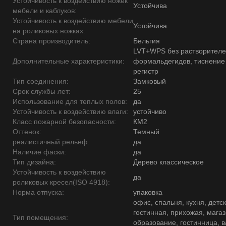
Устойчивость к воздействию ножек
Устойчива
мебели и каблуков:
Устойчивость к воздействию мебели
Устойчива
на роликовых ножках:
Страна производитель:
Бельгия
LVT+WPS без растворителе
Дополнительные характеристики:
формальдегидов, тиснение
регистр
Тип соединения:
Замковый
Срок службы лет:
25
Использование для теплых полов:
да
Устойчивость к воздействию влаги:
устойчиво
Класс пожарной безопасности:
КМ2
Оттенок:
Темный
реалистичный рельеф:
да
Наличие фаски:
да
Тип дизайна:
Дерево классическое
Устойчивость к воздействию
да
роликовых кресел(ISO 4918):
Норма отпуска:
упаковка
офис, спальня, кухня, детск
гостинная, прихожая, магаз
Тип помещения:
образование, гостинница, 