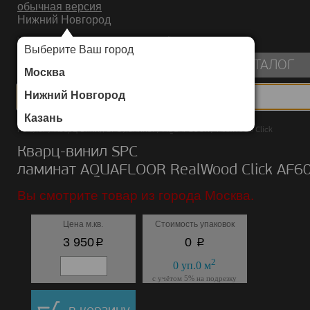
обычная версия
Нижний Новгород
ИНТЕРНЕТ-МАГАЗИН НАПОЛЬНЫХ ПОКРЫТИЙ
Выберите Ваш город
пуста
КАТАЛОГ
Москва
Нижний Новгород
Казань
Каталог
/
Кварц-винил SPC ламинат
/
AQUAFLOOR
/
RealWood Click
Кварц-винил SPC
ламинат AQUAFLOOR RealWood Click AF6
Вы смотрите товар из города Москва.
Цена м.кв.
Стоимость упаковок
p
p
3 950
0
2
0
уп.
0
м
с учётом 5% на подрезку