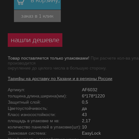
в корзину,
заказ в 1 клик
нашли дешевле
Товар поставляется только упаковками!
При расчете кол-ва упа
производится
округление до целого числа в большую сторону.
Тарифы на доставку по Казани и в регионы России
Артикул:
AF6032
толщина,длина,ширина(мм):
6*178*1220
Защитный слой:
0,5
Цветоустойчивость:
да
Класс износостойкости:
43
площадь в упаковке м кв:
2,17
количество панелей в упаковке(шт):
10
Замковая система:
EasyLock