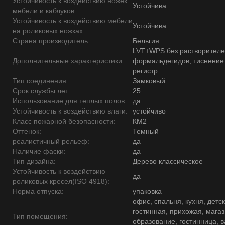
Устойчивость к воздействию ножек
Устойчива
мебели и каблуков:
Устойчивость к воздействию мебели
Устойчива
на роликовых ножках:
Страна производитель:
Бельгия
LVT+WPS без растворителе
Дополнительные характеристики:
формальдегидов, тиснение
регистр
Тип соединения:
Замковый
Срок службы лет:
25
Использование для теплых полов:
да
Устойчивость к воздействию влаги:
устойчиво
Класс пожарной безопасности:
КМ2
Оттенок:
Темный
реалистичный рельеф:
да
Наличие фаски:
да
Тип дизайна:
Дерево классическое
Устойчивость к воздействию
да
роликовых кресел(ISO 4918):
Норма отпуска:
упаковка
офис, спальня, кухня, детск
гостинная, прихожая, магаз
Тип помещения:
образование, гостинница, 