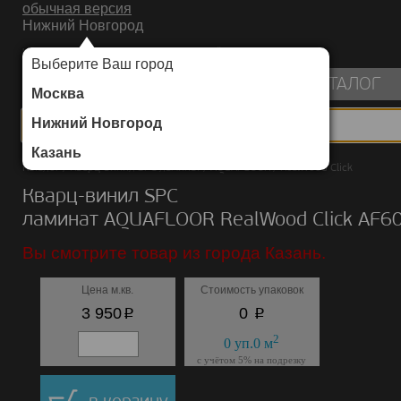
обычная версия
Нижний Новгород
ИНТЕРНЕТ-МАГАЗИН НАПОЛЬНЫХ ПОКРЫТИЙ
Выберите Ваш город
пуста
КАТАЛОГ
Москва
Нижний Новгород
Казань
Каталог
/
Кварц-винил SPC ламинат
/
AQUAFLOOR
/
RealWood Click
Кварц-винил SPC
ламинат AQUAFLOOR RealWood Click AF6
Вы смотрите товар из города Казань.
Цена м.кв.
Стоимость упаковок
p
p
3 950
0
2
0
уп.
0
м
с учётом 5% на подрезку