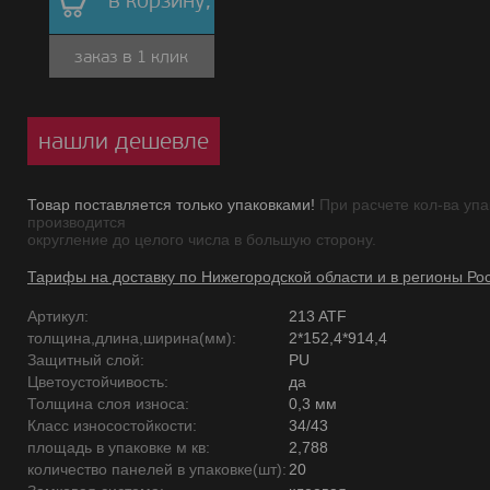
в корзину,
заказ в 1 клик
нашли дешевле
Товар поставляется только упаковками!
При расчете кол-ва упа
производится
округление до целого числа в большую сторону.
Тарифы на доставку по Нижегородской области и в регионы Ро
Артикул:
213 ATF
толщина,длина,ширина(мм):
2*152,4*914,4
Защитный слой:
PU
Цветоустойчивость:
да
Толщина слоя износа:
0,3 мм
Класс износостойкости:
34/43
площадь в упаковке м кв:
2,788
количество панелей в упаковке(шт):
20