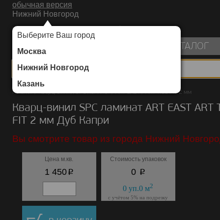
обычная версия
Нижний Новгород
ИНТЕРНЕТ-МАГАЗИН НАПОЛЬНЫХ ПОКРЫТИЙ
Выберите Ваш город
пуста
КАТАЛОГ
Москва
Нижний Новгород
Казань
Каталог
/
Кварц-винил SPC ламинат
/
ART EAST
/
ART TILE FIT 2 мм
Кварц-винил SPC ламинат ART EAST ART 
FIT 2 мм Дуб Капри
Вы смотрите товар из города Нижний Новгоро
Цена м.кв.
Стоимость упаковок
p
p
1 450
0
2
0
уп.
0
м
с учётом 5% на подрезку