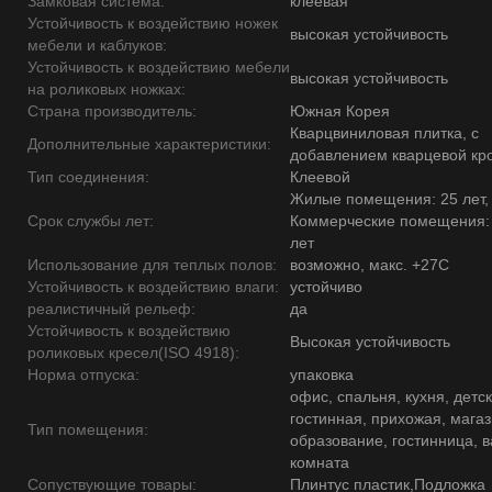
Замковая система:
клеевая
Устойчивость к воздействию ножек
высокая устойчивость
мебели и каблуков:
Устойчивость к воздействию мебели
высокая устойчивость
на роликовых ножках:
Страна производитель:
Южная Корея
Кварцвиниловая плитка, с
Дополнительные характеристики:
добавлением кварцевой кр
Тип соединения:
Клеевой
Жилые помещения: 25 лет,
Срок службы лет:
Коммерческие помещения:
лет
Использование для теплых полов:
возможно, макс. +27С
Устойчивость к воздействию влаги:
устойчиво
реалистичный рельеф:
да
Устойчивость к воздействию
Высокая устойчивость
роликовых кресел(ISO 4918):
Норма отпуска:
упаковка
офис, спальня, кухня, детск
гостинная, прихожая, магаз
Тип помещения:
образование, гостинница, 
комната
Сопуствующие товары:
Плинтус пластик,Подложка