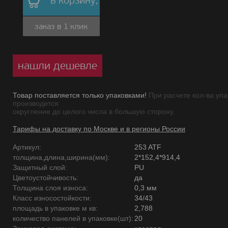
в корзину,
заказ в 1 клик
нашли дешевле
Товар поставляется только упаковками!
При расчете кол-ва упа
производится
округление до целого числа в большую сторону.
Тарифы на доставку по Москве и в регионы России
Артикул:
253 ATF
толщина,длина,ширина(мм):
2*152,4*914,4
Защитный слой:
PU
Цветоустойчивость:
да
Толщина слоя износа:
0,3 мм
Класс износостойкости:
34/43
площадь в упаковке м кв:
2,788
количество панелей в упаковке(шт):
20