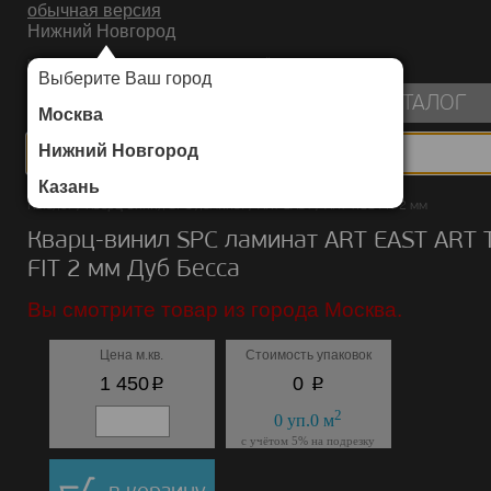
обычная версия
Нижний Новгород
ИНТЕРНЕТ-МАГАЗИН НАПОЛЬНЫХ ПОКРЫТИЙ
Выберите Ваш город
пуста
КАТАЛОГ
Москва
Нижний Новгород
Казань
Каталог
/
Кварц-винил SPC ламинат
/
ART EAST
/
ART TILE FIT 2 мм
Кварц-винил SPC ламинат ART EAST ART 
FIT 2 мм Дуб Бесса
Вы смотрите товар из города Москва.
Цена м.кв.
Стоимость упаковок
p
p
1 450
0
2
0
уп.
0
м
с учётом 5% на подрезку