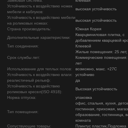
Замковая система:
клеевая
Устойчивость к воздействию ножек
высокая устойчивость
мебели и каблуков:
Устойчивость к воздействию мебели
высокая устойчивость
на роликовых ножках:
Страна производитель:
Южная Корея
Кварцвиниловая плитка, с
Дополнительные характеристики:
добавлением кварцевой кр
Тип соединения:
Клеевой
Жилые помещения: 25 лет,
Срок службы лет:
Коммерческие помещения:
лет
Использование для теплых полов:
возможно, макс. +27С
Устойчивость к воздействию влаги:
устойчиво
реалистичный рельеф:
да
Устойчивость к воздействию
Высокая устойчивость
роликовых кресел(ISO 4918):
Норма отпуска:
упаковка
офис, спальня, кухня, детск
гостинная, прихожая, магаз
Тип помещения:
образование, гостинница, 
комната
Сопуствующие товары:
Плинтус пластик,Подложка