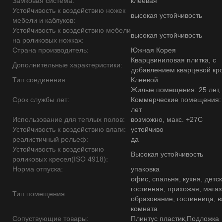
Замковая система:
клеевая
Устойчивость к воздействию ножек
высокая устойчивость
мебели и каблуков:
Устойчивость к воздействию мебели
высокая устойчивость
на роликовых ножках:
Страна производитель:
Южная Корея
Кварцвиниловая плитка, с
Дополнительные характеристики:
добавлением кварцевой кр
Тип соединения:
Клеевой
Жилые помещения: 25 лет,
Срок службы лет:
Коммерческие помещения:
лет
Использование для теплых полов:
возможно, макс. +27С
Устойчивость к воздействию влаги:
устойчиво
реалистичный рельеф:
да
Устойчивость к воздействию
Высокая устойчивость
роликовых кресел(ISO 4918):
Норма отпуска:
упаковка
офис, спальня, кухня, детск
гостинная, прихожая, магаз
Тип помещения:
образование, гостинница, 
комната
Сопуствующие товары:
Плинтус пластик,Подложка