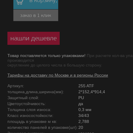
в корзину,
заказ в 1 клик
нашли дешевле
Товар поставляется только упаковками!
При расчете кол-ва упа
производится
округление до целого числа в большую сторону.
Тарифы на доставку по Москве и в регионы России
Артикул:
255 ATF
толщина,длина,ширина(мм):
2*152,4*914,4
Защитный слой:
PU
Цветоустойчивость:
да
Толщина слоя износа:
0,3 мм
Класс износостойкости:
34/43
площадь в упаковке м кв:
2,788
количество панелей в упаковке(шт):
20