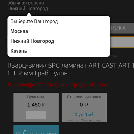
обычная версия
Нижний Новгород
ИНТЕРНЕТ-МАГАЗИН НАПОЛЬНЫХ ПОКРЫТИЙ
Выберите Ваш город
пуста
КАТАЛОГ
Москва
Нижний Новгород
Казань
Каталог
/
Кварц-винил SPC ламинат
/
ART EAST
/
ART TILE FIT 2 мм
Кварц-винил SPC ламинат ART EAST ART 
FIT 2 мм Граб Тулон
Вы смотрите товар из города Москва.
Цена м.кв.
Стоимость упаковок
p
p
1 450
0
2
0
уп.
0
м
с учётом 5% на подрезку