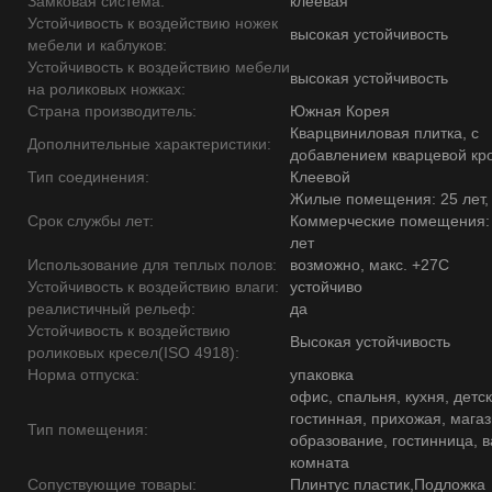
Замковая система:
клеевая
Устойчивость к воздействию ножек
высокая устойчивость
мебели и каблуков:
Устойчивость к воздействию мебели
высокая устойчивость
на роликовых ножках:
Страна производитель:
Южная Корея
Кварцвиниловая плитка, с
Дополнительные характеристики:
добавлением кварцевой кр
Тип соединения:
Клеевой
Жилые помещения: 25 лет,
Срок службы лет:
Коммерческие помещения:
лет
Использование для теплых полов:
возможно, макс. +27С
Устойчивость к воздействию влаги:
устойчиво
реалистичный рельеф:
да
Устойчивость к воздействию
Высокая устойчивость
роликовых кресел(ISO 4918):
Норма отпуска:
упаковка
офис, спальня, кухня, детск
гостинная, прихожая, магаз
Тип помещения:
образование, гостинница, 
комната
Сопуствующие товары:
Плинтус пластик,Подложка