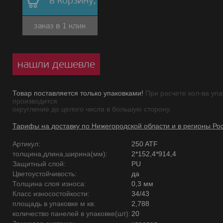
в корзину,
заказ в 1 клик
нашли дешевле
Товар поставляется только упаковками!
При расчете кол-ва упа
производится
округление до целого числа в большую сторону.
Тарифы на доставку по Нижегородской области и в регионы Ро
Артикул:
250 ATF
толщина,длина,ширина(мм):
2*152,4*914,4
Защитный слой:
PU
Цветоустойчивость:
да
Толщина слоя износа:
0,3 мм
Класс износостойкости:
34/43
площадь в упаковке м кв:
2,788
количество панелей в упаковке(шт):
20