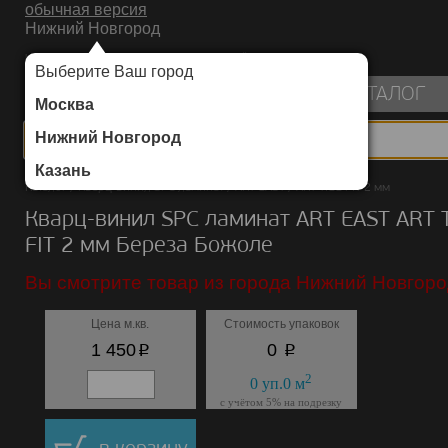
обычная версия
Нижний Новгород
ИНТЕРНЕТ-МАГАЗИН НАПОЛЬНЫХ ПОКРЫТИЙ
Выберите Ваш город
пуста
КАТАЛОГ
Москва
Нижний Новгород
Казань
Каталог
/
Кварц-винил SPC ламинат
/
ART EAST
/
ART TILE FIT 2 мм
Кварц-винил SPC ламинат ART EAST ART 
FIT 2 мм Береза Божоле
Вы смотрите товар из города Нижний Новгоро
Цена м.кв.
Стоимость упаковок
p
p
1 450
0
2
0
уп.
0
м
с учётом 5% на подрезку