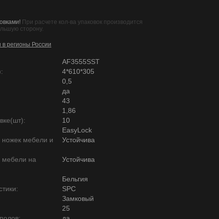
овками!
При расчете кол-ва упаковок производится
ольшую сторону.
и в регионы России
AF3555SST
:
4*610*305
0,5
да
43
1,86
вке(шт):
10
EasyLock
ю ножек мебели и
Устойчива
ю мебели на
Устойчива
Бельгия
тики:
SPC
Замковый
25
полов:
да