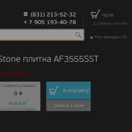
(831) 213-52-32
пуста
+ 7 905 193-40-78
Доставка и оплата
Мои закладки (0)
tone плитка AF3555SST
рода Москва.
Стоимость упаковок
в корзину
p
0
2
0
уп.
0
м
заказ в 1 клик
с учётом 5% на подрезку