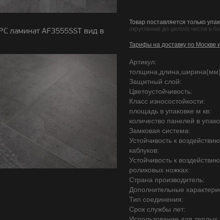
Товар поставляется только упак
округление до целого числа в б
PC ламинат AF3555SST вид в
Тарифы на доставку по Москве 
Артикул:
толщина,длина,ширина(мм)
Защитный слой:
Цветоустойчивость:
Класс износостойкости:
площадь в упаковке м кв:
количество панелей в упако
Замковая система:
Устойчивость к воздействи
каблуков:
Устойчивость к воздействи
роликовых ножках:
Страна производитель:
Дополнительные характерис
Тип соединения:
Срок службы лет:
Использование для теплых 