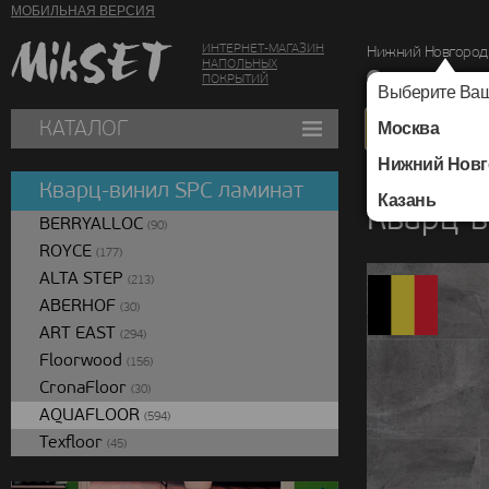
МОБИЛЬНАЯ ВЕРСИЯ
ИНТЕРНЕТ-МАГАЗИН
Нижний Новгород
НАПОЛЬНЫХ
г. Нижний Новг
ПОКРЫТИЙ
Выберите Ваш
КАТАЛОГ
Москва
Нижний Новг
Каталог
/
Кварц-вин
Кварц-винил SPC ламинат
Казань
Кварц-в
BERRYALLOC
(90)
ROYCE
(177)
ALTA STEP
(213)
ABERHOF
(30)
ART EAST
(294)
Floorwood
(156)
CronaFloor
(30)
AQUAFLOOR
(594)
Texfloor
(45)