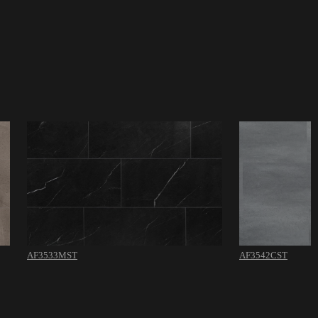
AF3533MST
AF3542CST