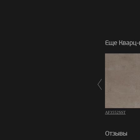
Еще Кварц-в
AF3552SST
Отзывы