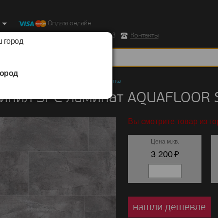
Оплата онлайн
ород, Ул. Республиканская д.43 корпус 3
Контакты
 город
ород
ил SPC ламинат
/
AQUAFLOOR
/
Stone плитка
инил SPC ламинат AQUAFLOOR S
Вы смотрите товар из го
Цена м.кв.
p
3 200
нашли дешевле