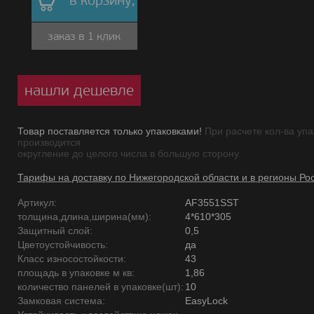
в корзину,
заказ в 1 клик
нашли дешевле
Товар поставляется только упаковками!
При расчете кол-ва упа
производится
округление до целого числа в большую сторону.
Тарифы на доставку по Нижегородской области и в регионы Ро
Артикул:
AF3551SST
толщина,длина,ширина(мм):
4*610*305
Защитный слой:
0,5
Цветоустойчивость:
да
Класс износостойкости:
43
площадь в упаковке м кв:
1,86
количество панелей в упаковке(шт):
10
Замковая система:
EasyLock