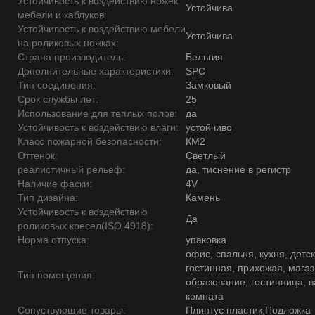
Устойчивость к воздействию ножек
Устойчива
мебели и каблуков:
Устойчивость к воздействию мебели
Устойчива
на роликовых ножках:
Страна производитель:
Бельгия
Дополнительные характеристики:
SPC
Тип соединения:
Замковый
Срок службы лет:
25
Использование для теплых полов:
да
Устойчивость к воздействию влаги:
устойчиво
Класс пожарной безопасности:
КМ2
Оттенок:
Светлый
реалистичный рельеф:
да, тиснение в регистр
Наличие фаски:
4V
Тип дизайна:
Камень
Устойчивость к воздействию
Да
роликовых кресел(ISO 4918):
Норма отпуска:
упаковка
офис, спальня, кухня, детск
гостинная, прихожая, магаз
Тип помещения:
образование, гостинница, 
комната
Сопуствующие товары:
Плинтус пластик,Подложка