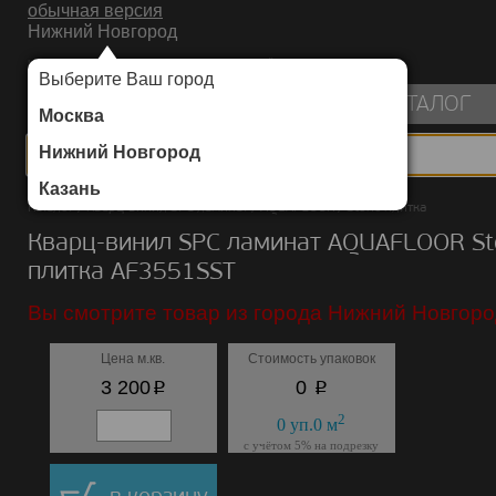
обычная версия
Нижний Новгород
ИНТЕРНЕТ-МАГАЗИН НАПОЛЬНЫХ ПОКРЫТИЙ
Выберите Ваш город
пуста
КАТАЛОГ
Москва
Нижний Новгород
Казань
Каталог
/
Кварц-винил SPC ламинат
/
AQUAFLOOR
/
Stone плитка
Кварц-винил SPC ламинат AQUAFLOOR St
плитка AF3551SST
Вы смотрите товар из города Нижний Новгоро
Цена м.кв.
Стоимость упаковок
p
p
3 200
0
2
0
уп.
0
м
с учётом 5% на подрезку