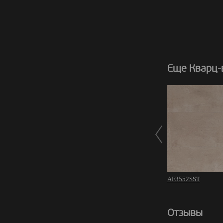
Еще Кварц-в
AF3552SST
Отзывы