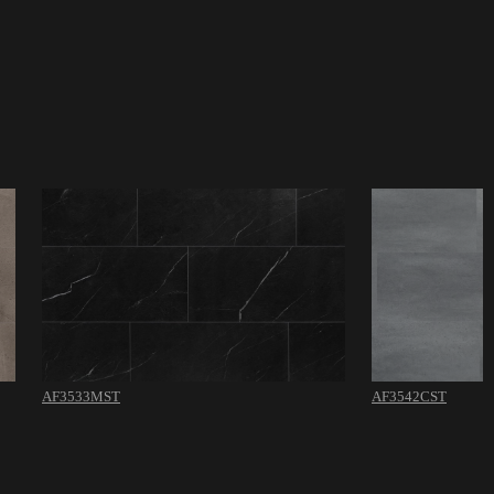
AF3533MST
AF3542CST