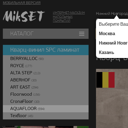
МОБИЛЬНАЯ ВЕРСИЯ
ИНТЕРНЕТ-МАГАЗИН
Нижний Новгород
НАПОЛЬНЫХ
г. Нижний Новг
ПОКРЫТИЙ
Выберите Ваш
КАТАЛОГ
Москва
Нижний Новг
Каталог
/
Кварц-вин
Кварц-винил SPC ламинат
Казань
Кварц-в
BERRYALLOC
(90)
ROYCE
(177)
ALTA STEP
(213)
ABERHOF
(30)
ART EAST
(294)
Floorwood
(156)
CronaFloor
(30)
AQUAFLOOR
(594)
Texfloor
(45)