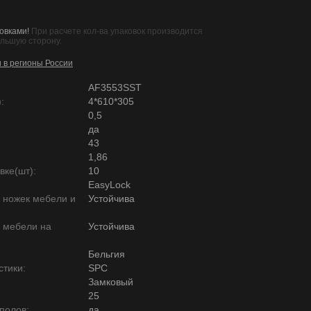
овками!
При расчете кол-ва упаковок производится
ольшую сторону.
и в регионы России
AF3553SST
:
4*610*305
0,5
да
43
1,86
вке(шт):
10
EasyLock
ю ножек мебели и
Устойчива
ю мебели на
Устойчива
Бельгия
тики:
SPC
Замковый
25
полов:
да