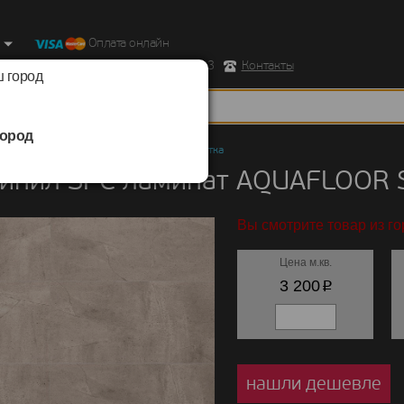
Оплата онлайн
ород, Ул. Республиканская д.43 корпус 3
Контакты
 город
ород
ил SPC ламинат
/
AQUAFLOOR
/
Stone плитка
инил SPC ламинат AQUAFLOOR S
Вы смотрите товар из го
Цена м.кв.
p
3 200
нашли дешевле