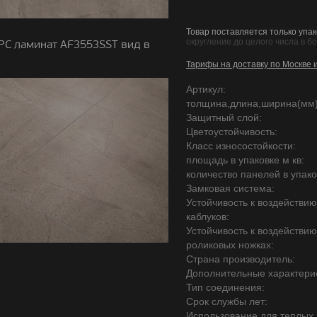
Товар поставляется только упак
округление до целого числа в б
PC ламинат AF3553SST вид в
Тарифы на доставку по Москве 
Артикул:
толщина,длина,ширина(мм)
Защитный слой:
Цветоустойчивость:
Класс износостойкости:
площадь в упаковке м кв:
количество панелей в упако
Замковая система:
Устойчивость к воздействи
каблуков:
Устойчивость к воздействи
роликовых ножках:
Страна производитель:
Дополнительные характерис
Тип соединения:
Срок службы лет:
Использование для теплых 