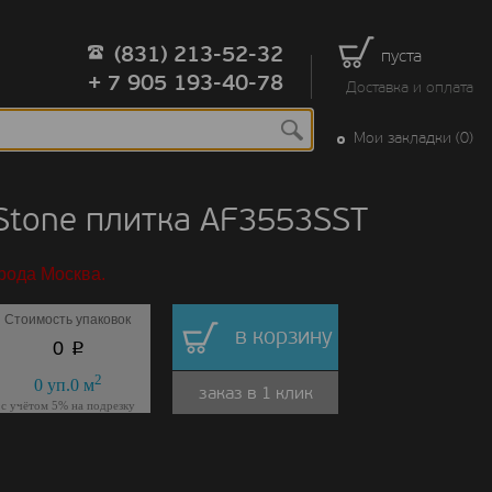
(831) 213-52-32
пуста
+ 7 905 193-40-78
Доставка и оплата
Мои закладки (0)
tone плитка AF3553SST
рода Москва.
Стоимость упаковок
в корзину
p
0
2
0
уп.
0
м
заказ в 1 клик
с учётом 5% на подрезку