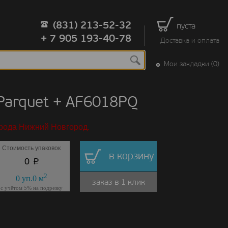
(831) 213-52-32
пуста
+ 7 905 193-40-78
Доставка и оплата
Мои закладки (0)
arquet + AF6018PQ
орода Нижний Новгород.
Стоимость упаковок
в корзину
p
0
2
0
уп.
0
м
заказ в 1 клик
с учётом 5% на подрезку