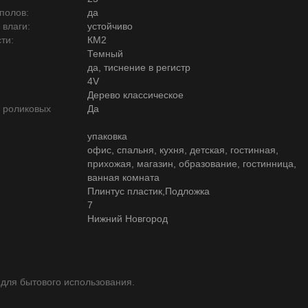
полов:
да
 влаги:
устойчиво
ти:
КМ2
Темный
да, тиснение в регистр
4V
Дерево классическое
ю роликовых
Да
упаковка
офис, спальня, кухня, детская, гостинная,
прихожая, магазин, образование, гостинница,
ванная комната
Плинтус пластик,Подложка
7
Нижний Новгород
 для бытового использования.