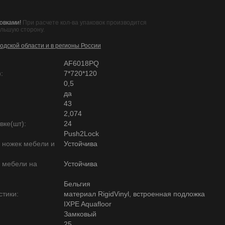
овками!
При расчете кол-ва упаковок производится
ольшую сторону.
одской области и в регионы России
AF6018PQ
:
7*720*120
0,5
да
43
2,074
вке(шт):
24
Push2Lock
ю ножек мебели и
Устойчива
ю мебели на
Устойчива
Бельгия
тики:
материал RigidVinyl, встроенная подложка
IXPE Aquafloor
Замковый
25