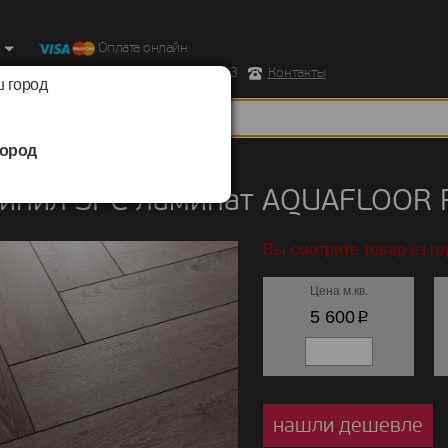
Оплата онлайн
ород, Ул. Республиканская д.43 корпус 3
Контакты
 город
ород
ил SPC ламинат
/
AQUAFLOOR
/
Parquet +
инил SPC ламинат AQUAFLOOR P
Вы смотрите товар из г
Цена м.кв.
p
5 600
нашли дешевле