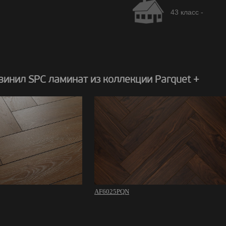
43 класс -
инил SPC ламинат из коллекции Parquet +
AF6025PQN