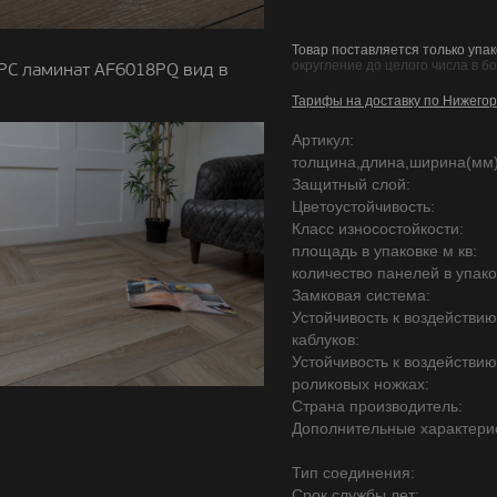
Товар поставляется только упак
округление до целого числа в б
PC ламинат AF6018PQ вид в
Тарифы на доставку по Нижегор
Артикул:
толщина,длина,ширина(мм)
Защитный слой:
Цветоустойчивость:
Класс износостойкости:
площадь в упаковке м кв:
количество панелей в упако
Замковая система:
Устойчивость к воздействи
каблуков:
Устойчивость к воздействи
роликовых ножках:
Страна производитель:
Дополнительные характерис
Тип соединения:
Срок службы лет: