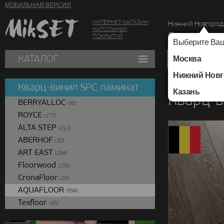
МОБИЛЬНАЯ ВЕРСИЯ
ИНТЕРНЕТ-МАГАЗИН
Нижний Новгород
НАПОЛЬНЫХ
г. Нижний Новг
ПОКРЫТИЙ
Выберите Ваш
КАТАЛОГ
Москва
Нижний Новг
Каталог
/
Кварц-вин
Кварц-винил SPC ламинат
Казань
Кварц-в
BERRYALLOC
(90)
ROYCE
(177)
ALTA STEP
(213)
ABERHOF
(30)
ART EAST
(294)
Floorwood
(156)
CronaFloor
(30)
AQUAFLOOR
(594)
Texfloor
(45)