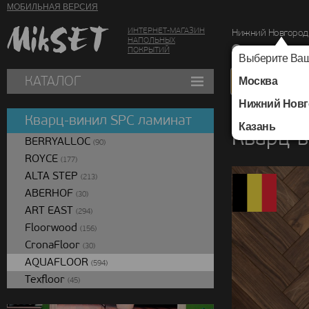
МОБИЛЬНАЯ ВЕРСИЯ
ИНТЕРНЕТ-МАГАЗИН
Нижний Новгород
НАПОЛЬНЫХ
г. Нижний Новг
ПОКРЫТИЙ
Выберите Ваш
КАТАЛОГ
Москва
Нижний Новг
Каталог
/
Кварц-вин
Кварц-винил SPC ламинат
Казань
Кварц-
BERRYALLOC
(90)
ROYCE
(177)
ALTA STEP
(213)
ABERHOF
(30)
ART EAST
(294)
Floorwood
(156)
CronaFloor
(30)
AQUAFLOOR
(594)
Texfloor
(45)