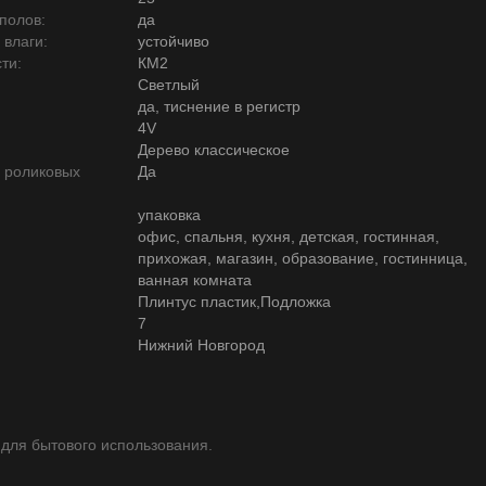
полов:
да
 влаги:
устойчиво
ти:
КМ2
Светлый
да, тиснение в регистр
4V
Дерево классическое
ю роликовых
Да
упаковка
офис, спальня, кухня, детская, гостинная,
прихожая, магазин, образование, гостинница,
ванная комната
Плинтус пластик,Подложка
7
Нижний Новгород
 для бытового использования.