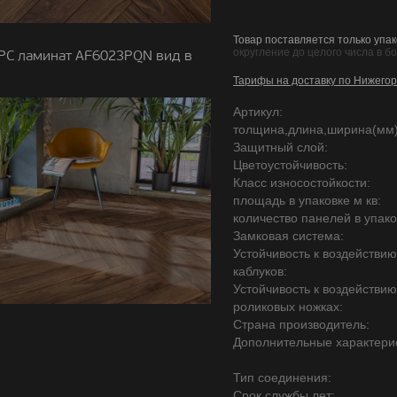
Товар поставляется только упак
округление до целого числа в б
PC ламинат AF6023PQN вид в
Тарифы на доставку по Нижегор
Артикул:
толщина,длина,ширина(мм)
Защитный слой:
Цветоустойчивость:
Класс износостойкости:
площадь в упаковке м кв:
количество панелей в упако
Замковая система:
Устойчивость к воздействи
каблуков:
Устойчивость к воздействи
роликовых ножках:
Страна производитель:
Дополнительные характерис
Тип соединения:
Срок службы лет: