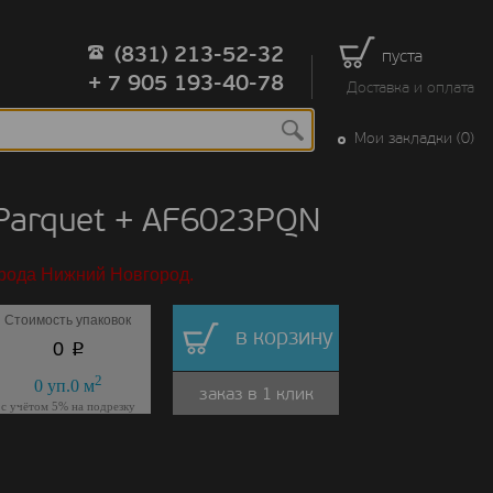
(831) 213-52-32
пуста
+ 7 905 193-40-78
Доставка и оплата
Мои закладки (0)
Parquet + AF6023PQN
орода Нижний Новгород.
Стоимость упаковок
в корзину
p
0
2
0
уп.
0
м
заказ в 1 клик
с учётом 5% на подрезку