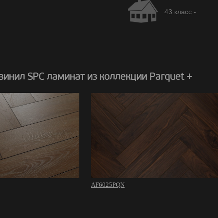
43 класс -
инил SPC ламинат из коллекции Parquet +
AF6025PQN