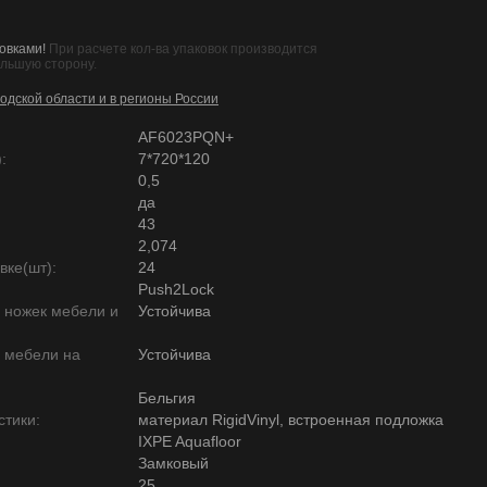
овками!
При расчете кол-ва упаковок производится
ольшую сторону.
одской области и в регионы России
AF6023PQN+
:
7*720*120
0,5
да
43
2,074
вке(шт):
24
Push2Lock
ю ножек мебели и
Устойчива
ю мебели на
Устойчива
Бельгия
тики:
материал RigidVinyl, встроенная подложка
IXPE Aquafloor
Замковый
25