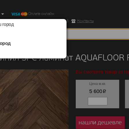
Оплата онлайн
ород, Ул. Республиканская д.43 корпус 3
Контакты
 город
ород
ил SPC ламинат
/
AQUAFLOOR
/
Parquet +
винил SPC ламинат AQUAFLOOR 
Вы смотрите товар из г
Цена м.кв.
p
5 600
нашли дешевле