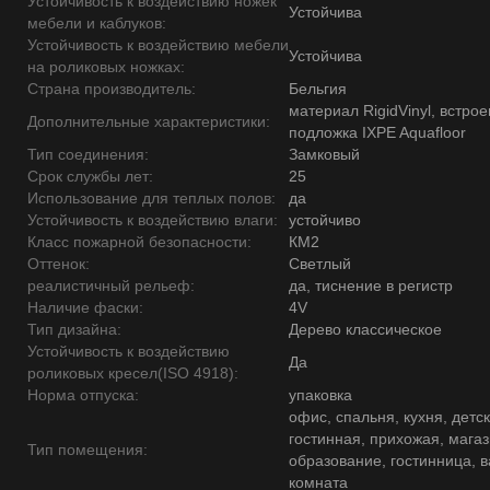
Устойчивость к воздействию ножек
Устойчива
мебели и каблуков:
Устойчивость к воздействию мебели
Устойчива
на роликовых ножках:
Страна производитель:
Бельгия
материал RigidVinyl, встро
Дополнительные характеристики:
подложка IXPE Aquafloor
Тип соединения:
Замковый
Срок службы лет:
25
Использование для теплых полов:
да
Устойчивость к воздействию влаги:
устойчиво
Класс пожарной безопасности:
КМ2
Оттенок:
Светлый
реалистичный рельеф:
да, тиснение в регистр
Наличие фаски:
4V
Тип дизайна:
Дерево классическое
Устойчивость к воздействию
Да
роликовых кресел(ISO 4918):
Норма отпуска:
упаковка
офис, спальня, кухня, детск
гостинная, прихожая, магаз
Тип помещения:
образование, гостинница, 
комната