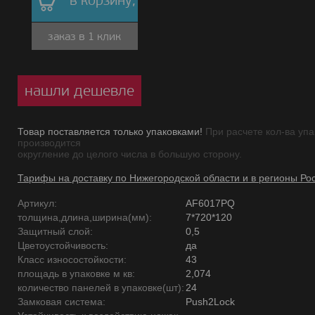
в корзину,
заказ в 1 клик
нашли дешевле
Товар поставляется только упаковками!
При расчете кол-ва упа
производится
округление до целого числа в большую сторону.
Тарифы на доставку по Нижегородской области и в регионы Ро
Артикул:
AF6017PQ
толщина,длина,ширина(мм):
7*720*120
Защитный слой:
0,5
Цветоустойчивость:
да
Класс износостойкости:
43
площадь в упаковке м кв:
2,074
количество панелей в упаковке(шт):
24
Замковая система:
Push2Lock