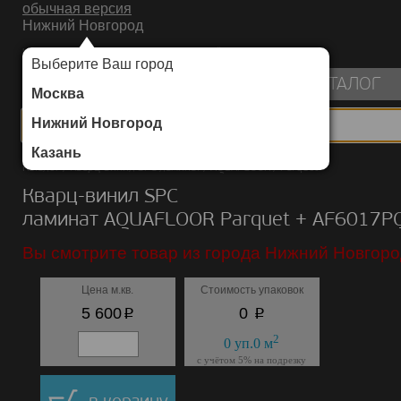
обычная версия
Нижний Новгород
ИНТЕРНЕТ-МАГАЗИН НАПОЛЬНЫХ ПОКРЫТИЙ
Выберите Ваш город
пуста
КАТАЛОГ
Москва
Нижний Новгород
Казань
Каталог
/
Кварц-винил SPC ламинат
/
AQUAFLOOR
/
Parquet +
Кварц-винил SPC
ламинат AQUAFLOOR Parquet + AF6017P
Вы смотрите товар из города Нижний Новгоро
Цена м.кв.
Стоимость упаковок
p
p
5 600
0
2
0
уп.
0
м
с учётом 5% на подрезку