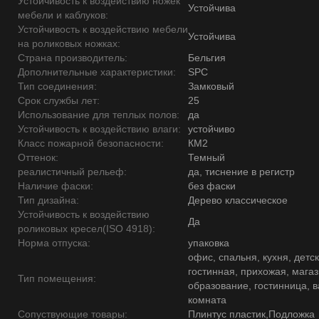
Устойчивость к воздействию ножек
Устойчива
мебели и каблуков:
Устойчивость к воздействию мебели
Устойчива
на роликовых ножках:
Страна производитель:
Бельгия
Дополнительные характеристики:
SPC
Тип соединения:
Замковый
Срок службы лет:
25
Использование для теплых полов:
да
Устойчивость к воздействию влаги:
устойчиво
Класс пожарной безопасности:
КМ2
Оттенок:
Темный
реалистичный рельеф:
да, тиснение в регистр
Наличие фаски:
без фаски
Тип дизайна:
Дерево классическое
Устойчивость к воздействию
Да
роликовых кресел(ISO 4918):
Норма отпуска:
упаковка
офис, спальня, кухня, детск
гостинная, прихожая, магаз
Тип помещения:
образование, гостинница, 
комната
Сопуствующие товары:
Плинтус пластик,Подложка