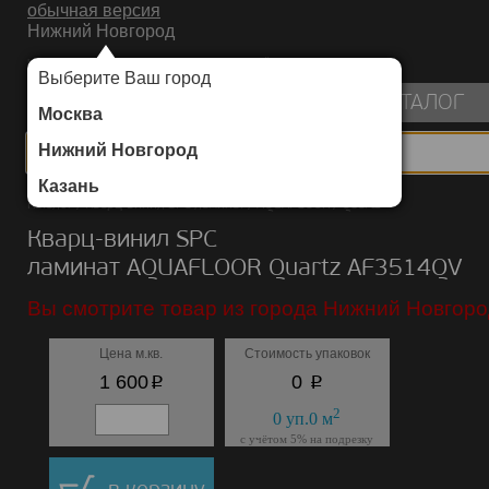
обычная версия
Нижний Новгород
ИНТЕРНЕТ-МАГАЗИН НАПОЛЬНЫХ ПОКРЫТИЙ
Выберите Ваш город
пуста
КАТАЛОГ
Москва
Нижний Новгород
Казань
Каталог
/
Кварц-винил SPC ламинат
/
AQUAFLOOR
/
Quartz
Кварц-винил SPC
ламинат AQUAFLOOR Quartz AF3514QV
Вы смотрите товар из города Нижний Новгоро
Цена м.кв.
Стоимость упаковок
p
p
1 600
0
2
0
уп.
0
м
с учётом 5% на подрезку