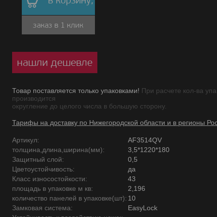
в корзину,
заказ в 1 клик
нашли дешевле
Товар поставляется только упаковками!
При расчете кол-ва упа
производится
округление до целого числа в большую сторону.
Тарифы на доставку по Нижегородской области и в регионы Ро
Артикул:
AF3514QV
толщина,длина,ширина(мм):
3,5*1220*180
Защитный слой:
0,5
Цветоустойчивость:
да
Класс износостойкости:
43
площадь в упаковке м кв:
2,196
количество панелей в упаковке(шт):
10
Замковая система:
EasyLock