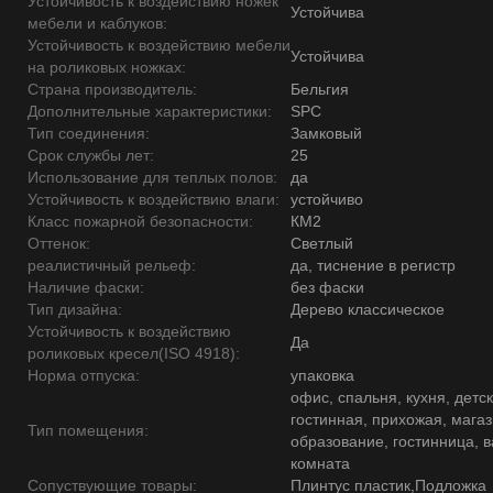
Устойчивость к воздействию ножек
Устойчива
мебели и каблуков:
Устойчивость к воздействию мебели
Устойчива
на роликовых ножках:
Страна производитель:
Бельгия
Дополнительные характеристики:
SPC
Тип соединения:
Замковый
Срок службы лет:
25
Использование для теплых полов:
да
Устойчивость к воздействию влаги:
устойчиво
Класс пожарной безопасности:
КМ2
Оттенок:
Светлый
реалистичный рельеф:
да, тиснение в регистр
Наличие фаски:
без фаски
Тип дизайна:
Дерево классическое
Устойчивость к воздействию
Да
роликовых кресел(ISO 4918):
Норма отпуска:
упаковка
офис, спальня, кухня, детск
гостинная, прихожая, магаз
Тип помещения:
образование, гостинница, 
комната
Сопуствующие товары:
Плинтус пластик,Подложка