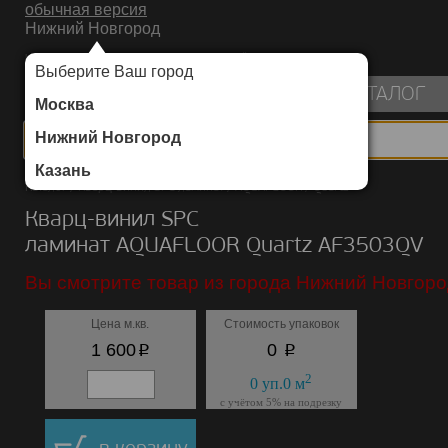
обычная версия
Нижний Новгород
ИНТЕРНЕТ-МАГАЗИН НАПОЛЬНЫХ ПОКРЫТИЙ
Выберите Ваш город
пуста
КАТАЛОГ
Москва
Нижний Новгород
Казань
Каталог
/
Кварц-винил SPC ламинат
/
AQUAFLOOR
/
Quartz
Кварц-винил SPC
ламинат AQUAFLOOR Quartz AF3503QV
Вы смотрите товар из города Нижний Новгоро
Цена м.кв.
Стоимость упаковок
p
p
1 600
0
2
0
уп.
0
м
с учётом 5% на подрезку