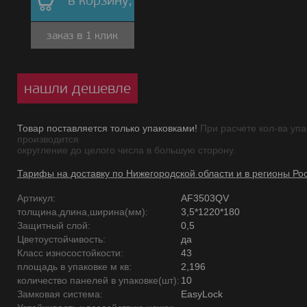
в корзину,
заказ в 1 клик
нашли дешевле
Товар поставляется только упаковками!
При расчете кол-ва упа
производится
округление до целого числа в большую сторону.
Тарифы на доставку по Нижегородской области и в регионы Ро
Артикул:
AF3503QV
толщина,длина,ширина(мм):
3,5*1220*180
Защитный слой:
0,5
Цветоустойчивость:
да
Класс износостойкости:
43
площадь в упаковке м кв:
2,196
количество панелей в упаковке(шт):
10
Замковая система:
EasyLock