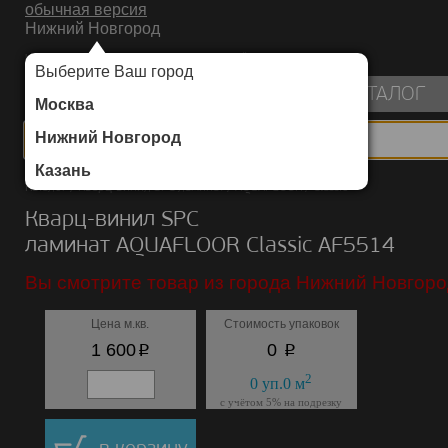
обычная версия
Нижний Новгород
ИНТЕРНЕТ-МАГАЗИН НАПОЛЬНЫХ ПОКРЫТИЙ
Выберите Ваш город
пуста
КАТАЛОГ
Москва
Нижний Новгород
Казань
Каталог
/
Кварц-винил SPC ламинат
/
AQUAFLOOR
/
Classic
Кварц-винил SPC
ламинат AQUAFLOOR Classic AF5514
Вы смотрите товар из города Нижний Новгоро
Цена м.кв.
Стоимость упаковок
p
p
1 600
0
2
0
уп.
0
м
с учётом 5% на подрезку