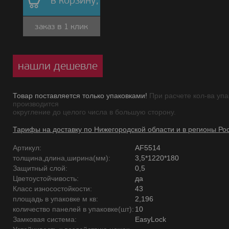
в корзину,
заказ в 1 клик
нашли дешевле
Товар поставляется только упаковками!
При расчете кол-ва упа
производится
округление до целого числа в большую сторону.
Тарифы на доставку по Нижегородской области и в регионы Ро
Артикул:
AF5514
толщина,длина,ширина(мм):
3,5*1220*180
Защитный слой:
0,5
Цветоустойчивость:
да
Класс износостойкости:
43
площадь в упаковке м кв:
2,196
количество панелей в упаковке(шт):
10
Замковая система:
EasyLock