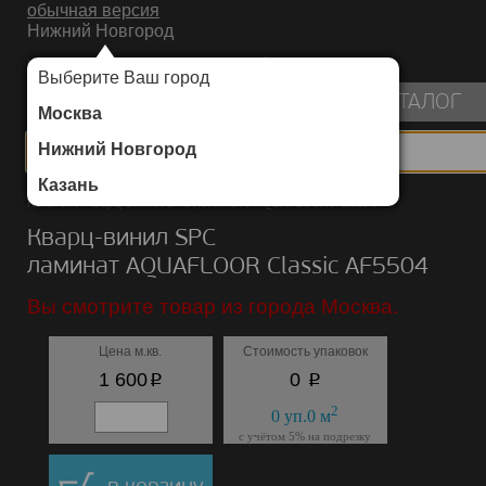
обычная версия
Нижний Новгород
ИНТЕРНЕТ-МАГАЗИН НАПОЛЬНЫХ ПОКРЫТИЙ
Выберите Ваш город
пуста
КАТАЛОГ
Москва
Нижний Новгород
Казань
Каталог
/
Кварц-винил SPC ламинат
/
AQUAFLOOR
/
Classic
Кварц-винил SPC
ламинат AQUAFLOOR Classic AF5504
Вы смотрите товар из города Москва.
Цена м.кв.
Стоимость упаковок
p
p
1 600
0
2
0
уп.
0
м
с учётом 5% на подрезку