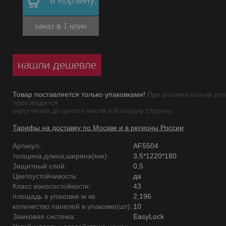
в корзину,
заказ в 1 клик
нашли дешевле
Товар поставляется только упаковками!
При расчете кол-ва упа
производится
округление до целого числа в большую сторону.
Тарифы на доставку по Москве и в регионы России
Артикул:
AF5504
толщина,длина,ширина(мм):
3,5*1220*180
Защитный слой:
0,5
Цветоустойчивость:
да
Класс износостойкости:
43
площадь в упаковке м кв:
2,196
количество панелей в упаковке(шт):
10
Замковая система:
EasyLock