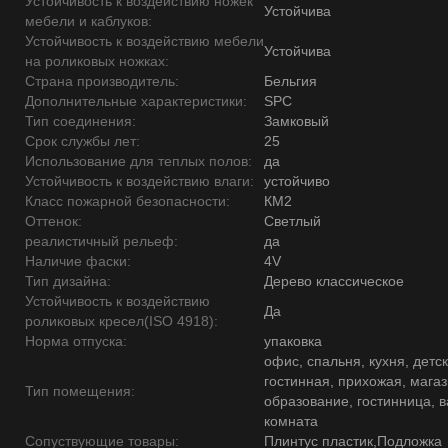
Устойчивость к воздействию ножек
Устойчива
мебели и каблуков:
Устойчивость к воздействию мебели
Устойчива
на роликовых ножках:
Страна производитель:
Бельгия
Дополнительные характеристики:
SPC
Тип соединения:
Замковый
Срок службы лет:
25
Использование для теплых полов:
да
Устойчивость к воздействию влаги:
устойчиво
Класс пожарной безопасности:
КМ2
Оттенок:
Светлый
реалистичный рельеф:
да
Наличие фаски:
4V
Тип дизайна:
Дерево классическое
Устойчивость к воздействию
Да
роликовых кресел(ISO 4918):
Норма отпуска:
упаковка
офис, спальня, кухня, детск
гостинная, прихожая, магаз
Тип помещения:
образование, гостинница, 
комната
Сопуствующие товары:
Плинтус пластик,Подложка