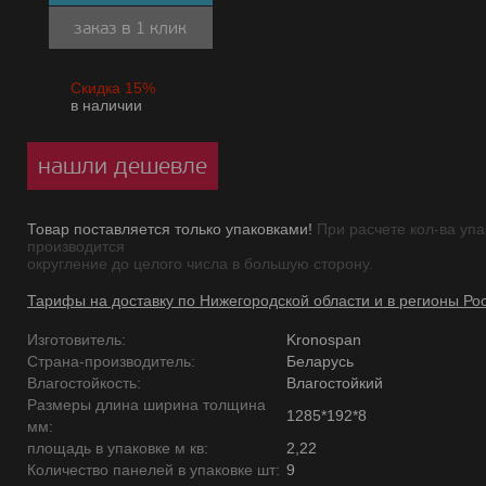
заказ в 1 клик
Скидка 15%
в наличии
нашли дешевле
Товар поставляется только упаковками!
При расчете кол-ва упа
производится
округление до целого числа в большую сторону.
Тарифы на доставку по Нижегородской области и в регионы Ро
Изготовитель:
Kronospan
Страна-производитель:
Беларусь
Влагостойкость:
Влагостойкий
Размеры длина ширина толщина
1285*192*8
мм:
площадь в упаковке м кв:
2,22
Количество панелей в упаковке шт:
9