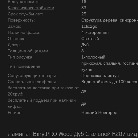
Вес упаковки кг:
16
Класс износостойкости
:
33
Срок службы лет:
25
Поверхность:
Структура дерева, синхрон
Замок:
1clic2go
Наличие фаски:
4-хсторонняя
Оттенок:
Светлый
Декор:
Дуб
Толщина общая,мм:
8
Тип рисунка:
1-полосный
прихожая, спальня, гостинн
Тип помещения:
кухня
Сопутствующие товары:
Подложка,плинтус
Специальные эффекты:
Водостойкость до 100 часо
бесплатная доставка при заказе от
да
20т.руб:
бесплатный подъем при наличии
да
лифта:
Регион:
Нижний Новгород
Ламинат BinylPRO Wood Дуб Стальной К287 вид