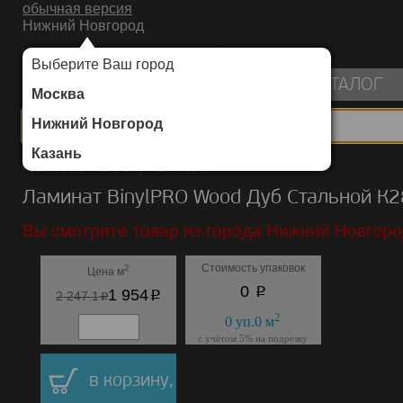
обычная версия
Нижний Новгород
ИНТЕРНЕТ-МАГАЗИН НАПОЛЬНЫХ ПОКРЫТИЙ
Выберите Ваш город
пуста
КАТАЛОГ
Москва
Нижний Новгород
Казань
Каталог
/
Ламинат
/
BinylPRO
/
Wood
Ламинат BinylPRO Wood Дуб Стальной К
Вы смотрите товар из города Нижний Новгоро
Стоимость упаковок
2
Цена м
p
0
p
1 954
p
2 247.1
2
0
уп.
0
м
с учётом 5% на подрезку
в корзину,