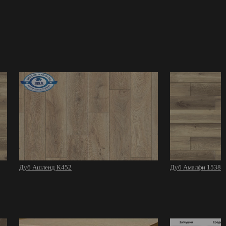
Дуб Ашленд К452
Дуб Амалфи 1538