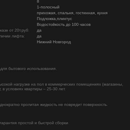
8
1-полосный
прихожая, спальня, гостинная, кухня
Подложка,плинтус
Водостойкость до 100 часов
азе от 20т.руб:
да
личии лифта:
да
Нижний Новгород
 для бытового использования.
высокой нагрузке на пол в коммерческих помещениях (магазины,
, в условиях квартиры – 25-30 лет.
однократно пролитая жидкость не повредит поверхность.
 гарантия простой и быстрой сборки.