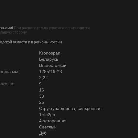
овками!
При расчете кол-ва упаковок производится
ольшую сторону.
одской области и в регионы России
Kronospan
Беларусь
Влагостойкий
лщина мм:
1285*192*8
2,22
вке шт:
9
16
33
25
Структура дерева, синхронная
1clic2go
4-хсторонняя
Светлый
Дуб