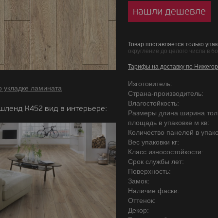
нашли дешевле
Товар поставляется только упак
округление до целого числа в б
Тарифы на доставку по Нижегор
Изготовитель:
о укладке ламината
Страна-производитель:
Влагостойкость:
шленд К452 вид в интерьере:
Размеры длина ширина то
площадь в упаковке м кв:
Количество панелей в упако
Вес упаковки кг:
Класс износостойкости
:
Срок службы лет:
Поверхность:
Замок:
Наличие фаски:
Оттенок:
Декор: