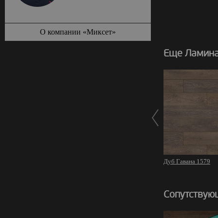
О компании «Миксет»
Еще Ламина
Дуб Гавана 1579
Сопутствую