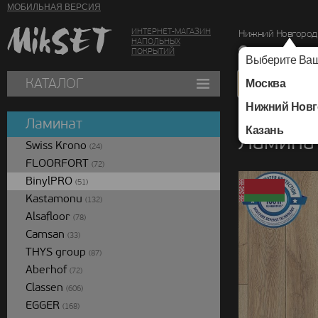
МОБИЛЬНАЯ ВЕРСИЯ
ИНТЕРНЕТ-МАГАЗИН
Нижний Новгород
НАПОЛЬНЫХ
г. Нижний Новг
ПОКРЫТИЙ
Выберите Ваш
КАТАЛОГ
Москва
Нижний Новг
Каталог
/
Ламинат
/
Ламинат
Казань
Ламинат
Swiss Krono
(24)
FLOORFORT
(72)
BinylPRO
(51)
Kastamonu
(132)
Alsafloor
(78)
Camsan
(33)
THYS group
(87)
Aberhof
(72)
Classen
(606)
EGGER
(168)