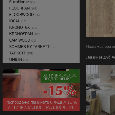
EuroHome
(45)
FLOORPAN
(165)
FLOORWOOD
(96)
IDEAL
(15)
KRONOTEX
(573)
KRONOSPAN
(123)
LAMIWOOD
(39)
SOMMER BY TARKETT
Наши мастера п
(12)
TARKETT
(258)
Ламинат Дуб А
UNILIN
(81)
Распродажа ламината
СКИДКА
15 %
АНТИКРИЗИСНОЕ ПРЕДЛОЖЕНИЕ