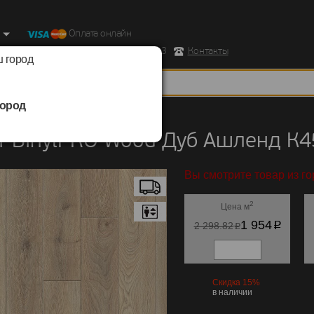
Оплата онлайн
ород, Ул. Республиканская д.43 корпус 3
Контакты
 город
ород
BinylPRO
/
Wood
 BinylPRO Wood Дуб Ашленд К4
Вы смотрите товар из г
2
Цена м
p
1 954
p
2 298.82
Скидка 15%
в наличии