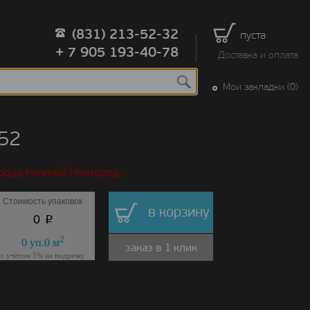
(831) 213-52-32
пуста
+ 7 905 193-40-78
Доставка и оплата
Мои закладки (0)
52
орода Нижний Новгород.
Стоимость упаковок
в корзину
p
0
2
0
уп.
0
м
заказ в 1 клик
с учётом 5% на подрезку