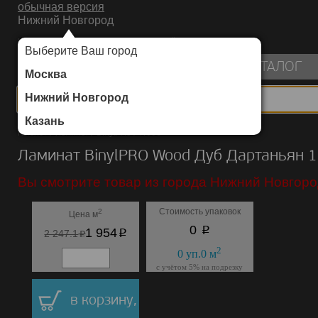
обычная версия
Нижний Новгород
ИНТЕРНЕТ-МАГАЗИН НАПОЛЬНЫХ ПОКРЫТИЙ
Выберите Ваш город
пуста
КАТАЛОГ
Москва
Нижний Новгород
Казань
Каталог
/
Ламинат
/
BinylPRO
/
Wood
Ламинат BinylPRO Wood Дуб Дартаньян 
Вы смотрите товар из города Нижний Новгоро
Стоимость упаковок
2
Цена м
p
0
p
1 954
p
2 247.1
2
0
уп.
0
м
с учётом 5% на подрезку
в корзину,