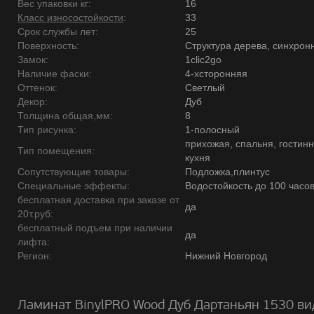
Вес упаковки кг:
16
Класс износостойкости
:
33
Срок службы лет:
25
Поверхность:
Структура дерева, синхрон
Замок:
1clic2go
Наличие фаски:
4-хсторонняя
Оттенок:
Светлый
Декор:
Дуб
Толщина общая,мм:
8
Тип рисунка:
1-полосный
прихожая, спальня, гостинн
Тип помещения:
кухня
Сопутствующие товары:
Подложка,плинтус
Специальные эффекты:
Водостойкость до 100 часо
бесплатная доставка при заказе от
да
20т.руб:
бесплатный подъем при наличии
да
лифта:
Регион:
Нижний Новгород
Ламинат BinylPRO Wood Дуб Дартаньян 1530 ви