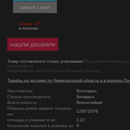
заказ в 1 клик
Скидка 15%
в наличии
нашли дешевле
Товар поставляется только упаковками!
При расчете кол-ва упа
производится
округление до целого числа в большую сторону.
Тарифы на доставку по Нижегородской области и в регионы Ро
Изготовитель:
Kronospan
Страна-производитель:
Беларусь
Влагостойкость:
Влагостойкий
Размеры длина ширина толщина
1285*192*8
мм:
площадь в упаковке м кв:
2,22
Количество панелей в упаковке шт:
9