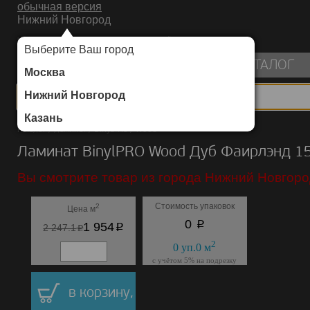
обычная версия
Нижний Новгород
ИНТЕРНЕТ-МАГАЗИН НАПОЛЬНЫХ ПОКРЫТИЙ
Выберите Ваш город
пуста
КАТАЛОГ
Москва
Нижний Новгород
Казань
Каталог
/
Ламинат
/
BinylPRO
/
Wood
Ламинат BinylPRO Wood Дуб Фаирлэнд 1
Вы смотрите товар из города Нижний Новгоро
Стоимость упаковок
2
Цена м
p
0
p
1 954
p
2 247.1
2
0
уп.
0
м
с учётом 5% на подрезку
в корзину,