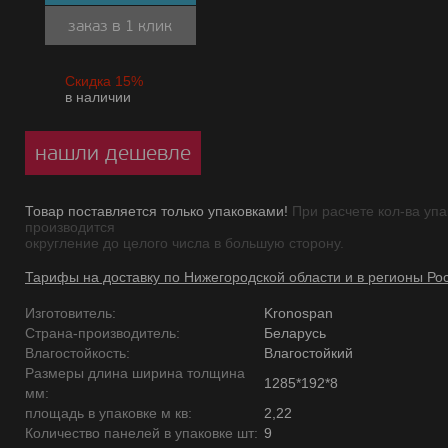
заказ в 1 клик
Скидка 15%
в наличии
нашли дешевле
Товар поставляется только упаковками!
При расчете кол-ва упа
производится
округление до целого числа в большую сторону.
Тарифы на доставку по Нижегородской области и в регионы Ро
Изготовитель:
Kronospan
Страна-производитель:
Беларусь
Влагостойкость:
Влагостойкий
Размеры длина ширина толщина
1285*192*8
мм:
площадь в упаковке м кв:
2,22
Количество панелей в упаковке шт:
9