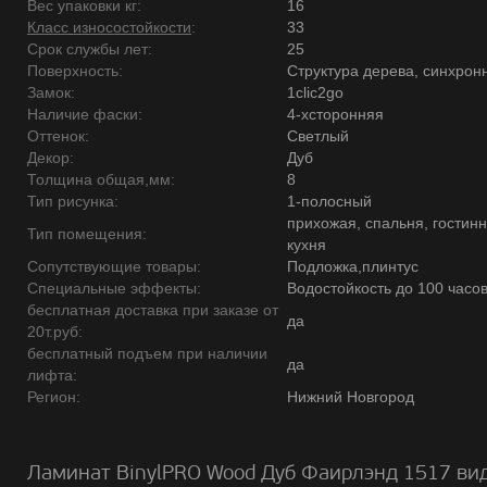
Вес упаковки кг:
16
Класс износостойкости
:
33
Срок службы лет:
25
Поверхность:
Структура дерева, синхрон
Замок:
1clic2go
Наличие фаски:
4-хсторонняя
Оттенок:
Светлый
Декор:
Дуб
Толщина общая,мм:
8
Тип рисунка:
1-полосный
прихожая, спальня, гостинн
Тип помещения:
кухня
Сопутствующие товары:
Подложка,плинтус
Специальные эффекты:
Водостойкость до 100 часо
бесплатная доставка при заказе от
да
20т.руб:
бесплатный подъем при наличии
да
лифта:
Регион:
Нижний Новгород
Ламинат BinylPRO Wood Дуб Фаирлэнд 1517 вид