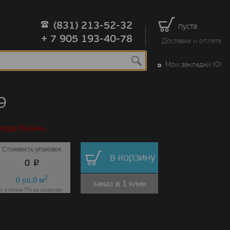
(831) 213-52-32
пуста
+ 7 905 193-40-78
Доставка и оплата
Мои закладки (0)
9
рода Казань.
Стоимость упаковок
в корзину
p
0
2
0
уп.
0
м
заказ в 1 клик
с учётом 5% на подрезку