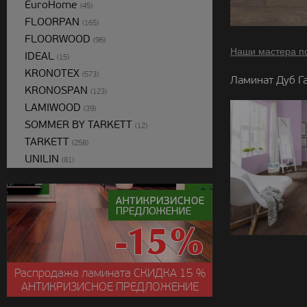
EuroHome
(45)
FLOORPAN
(165)
FLOORWOOD
(96)
Наши мастера п
IDEAL
(15)
KRONOTEX
(573)
Ламинат Дуб Га
KRONOSPAN
(123)
LAMIWOOD
(39)
SOMMER BY TARKETT
(12)
TARKETT
(258)
UNILIN
(81)
Распродажа ламината
СКИДКА
15 %
АНТИКРИЗИСНОЕ ПРЕДЛОЖЕНИЕ