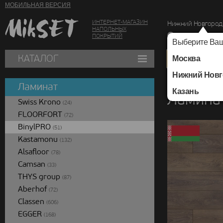
МОБИЛЬНАЯ ВЕРСИЯ
ИНТЕРНЕТ-МАГАЗИН
Нижний Новгород
НАПОЛЬНЫХ
г. Нижний Новг
ПОКРЫТИЙ
Выберите Ваш
КАТАЛОГ
Москва
Нижний Новг
Каталог
/
Ламинат
/
Ламинат
Казань
Ламинат
Swiss Krono
(24)
FLOORFORT
(72)
BinylPRO
(51)
Kastamonu
(132)
Alsafloor
(78)
Camsan
(33)
THYS group
(87)
Aberhof
(72)
Classen
(606)
EGGER
(168)