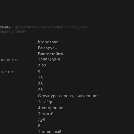
овками!
При расчете кол-ва упаковок производится
ольшую сторону.
Kronospan
Беларусь
Влагостойкий
лщина мм:
1285*192*8
2,22
вке шт:
9
16
33
25
Структура дерева, синхронная
1clic2go
4-хсторонняя
Темный
Дуб
8
1-полосный