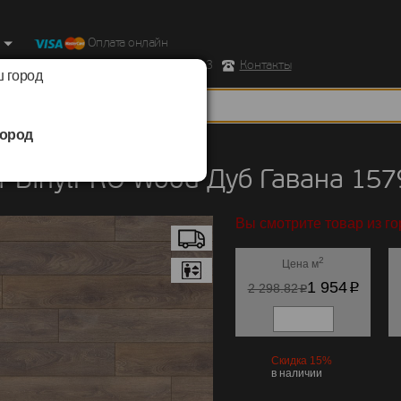
Оплата онлайн
ород, Ул. Республиканская д.43 корпус 3
Контакты
 город
ород
BinylPRO
/
Wood
 BinylPRO Wood Дуб Гавана 157
Вы смотрите товар из го
2
Цена м
p
1 954
p
2 298.82
Скидка 15%
в наличии