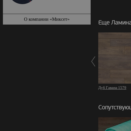
О компании «Миксет»
Еще Ламина
Дуб Гавана 1579
Сопутствую