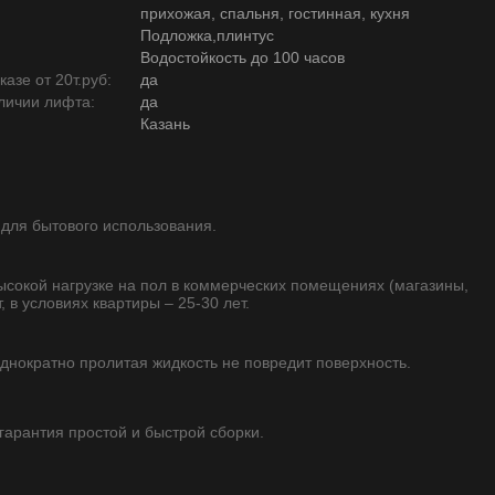
прихожая, спальня, гостинная, кухня
Подложка,плинтус
Водостойкость до 100 часов
азе от 20т.руб:
да
личии лифта:
да
Казань
 для бытового использования.
высокой нагрузке на пол в коммерческих помещениях (магазины,
, в условиях квартиры – 25-30 лет.
однократно пролитая жидкость не повредит поверхность.
 гарантия простой и быстрой сборки.