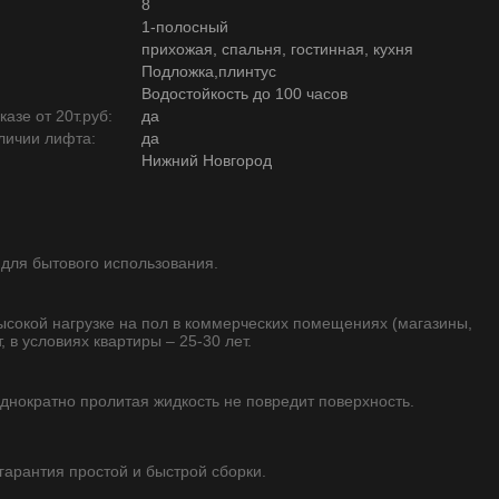
8
1-полосный
прихожая, спальня, гостинная, кухня
Подложка,плинтус
Водостойкость до 100 часов
азе от 20т.руб:
да
личии лифта:
да
Нижний Новгород
 для бытового использования.
высокой нагрузке на пол в коммерческих помещениях (магазины,
, в условиях квартиры – 25-30 лет.
однократно пролитая жидкость не повредит поверхность.
 гарантия простой и быстрой сборки.