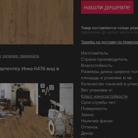
нашли дешевле
Товар поставляется только упак
округление до целого числа в б
Тарифы на доставку по Нижегор
Изготовитель:
о укладке ламината
Страна-производитель:
Влагостойкость:
арпентер Инка К476 вид в
Размеры длина ширина то
площадь в упаковке м кв:
Количество панелей в упако
Вес упаковки кг:
Класс износостойкости
:
Срок службы лет:
Поверхность:
Замок:
Наличие фаски:
Оттенок:
Декор: