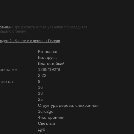
овками!
При расчете кол-ва упаковок производится
ольшую сторону.
одской области и в регионы России
Kronospan
Беларусь
Влагостойкий
лщина мм:
1285*192*8
2,22
вке шт:
9
16
33
25
Структура дерева, синхронная
1clic2go
4-хсторонняя
Светлый
Дуб