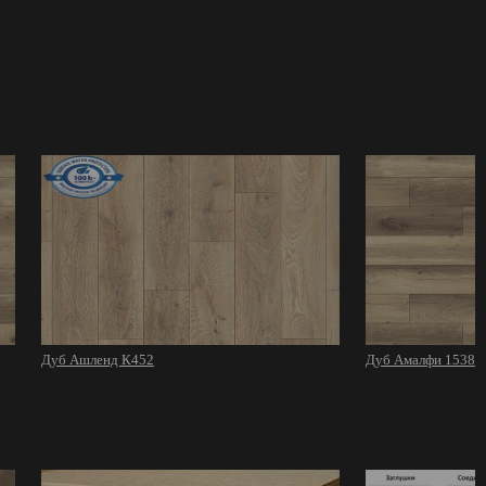
Дуб Ашленд К452
Дуб Амалфи 1538