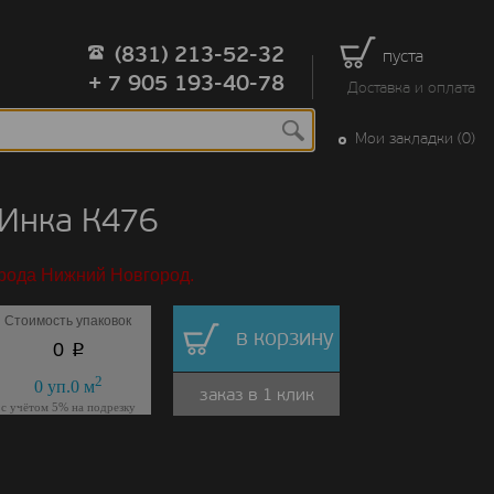
(831) 213-52-32
пуста
+ 7 905 193-40-78
Доставка и оплата
Мои закладки (0)
 Инка К476
орода Нижний Новгород.
Стоимость упаковок
в корзину
p
0
2
0
уп.
0
м
заказ в 1 клик
с учётом 5% на подрезку