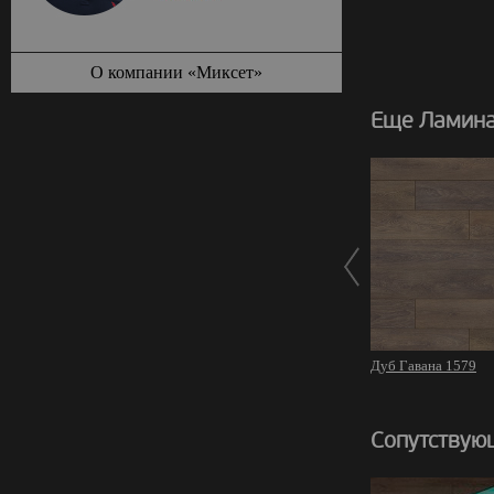
О компании «Миксет»
Еще Ламина
Дуб Гавана 1579
Сопутствую