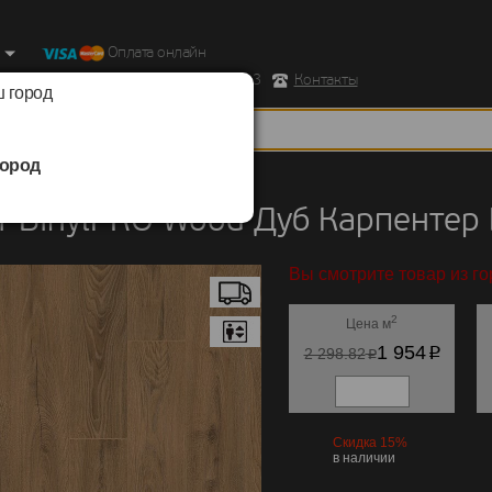
Оплата онлайн
ород, Ул. Республиканская д.43 корпус 3
Контакты
 город
ород
BinylPRO
/
Wood
 BinylPRO Wood Дуб Карпентер
Вы смотрите товар из г
2
Цена м
p
1 954
p
2 298.82
Скидка 15%
в наличии