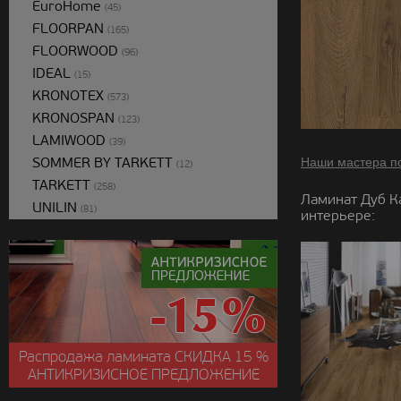
EuroHome
(45)
FLOORPAN
(165)
FLOORWOOD
(96)
IDEAL
(15)
KRONOTEX
(573)
KRONOSPAN
(123)
LAMIWOOD
(39)
SOMMER BY TARKETT
Наши мастера п
(12)
TARKETT
(258)
Ламинат Дуб К
UNILIN
(81)
интерьере:
Распродажа ламината
СКИДКА
15 %
АНТИКРИЗИСНОЕ ПРЕДЛОЖЕНИЕ