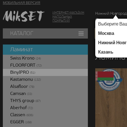
МОБИЛЬНАЯ ВЕРСИЯ
ИНТЕРНЕТ-МАГАЗИН
Нижний Новгород
НАПОЛЬНЫХ
г. Нижний Новг
ПОКРЫТИЙ
Выберите Ваш
КАТАЛОГ
Москва
Нижний Новг
Каталог
/
Ламинат
/
Ламинат
Казань
Ламинат
Swiss Krono
(24)
FLOORFORT
(72)
BinylPRO
(51)
Kastamonu
(132)
Alsafloor
(78)
Camsan
(33)
THYS group
(87)
Aberhof
(72)
Classen
(606)
EGGER
(168)