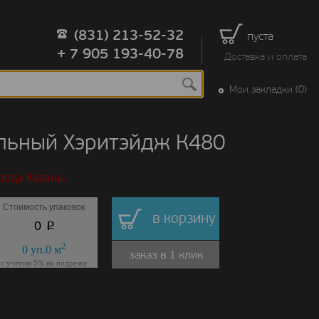
(831) 213-52-32
пуста
+ 7 905 193-40-78
Доставка и оплата
Мои закладки (0)
льный Хэритэйдж К480
рода Казань.
Стоимость упаковок
в корзину
p
0
2
0
уп.
0
м
заказ в 1 клик
с учётом 5% на подрезку