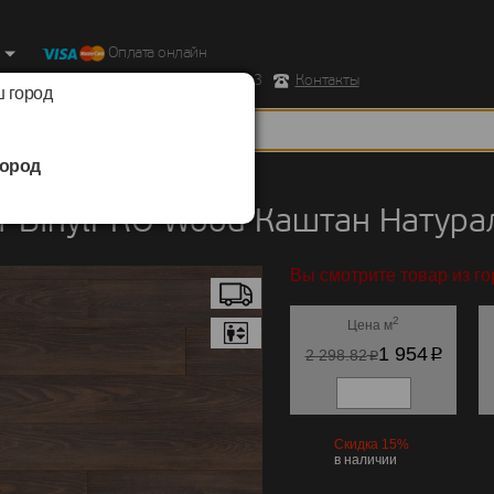
Оплата онлайн
ород, Ул. Республиканская д.43 корпус 3
Контакты
 город
ород
BinylPRO
/
Wood
 BinylPRO Wood Каштан Натура
Вы смотрите товар из го
2
Цена м
p
1 954
p
2 298.82
Скидка 15%
в наличии