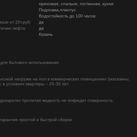
прихожая, спальня, гостинная, кухня
Подложка,плинтус
Водостойкость до 100 часов
азе от 20т.руб:
да
личии лифта:
да
Казань
 для бытового использования.
высокой нагрузке на пол в коммерческих помещениях (магазины,
, в условиях квартиры – 25-30 лет.
однократно пролитая жидкость не повредит поверхность.
 гарантия простой и быстрой сборки.