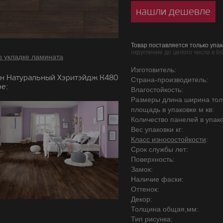
нашли дешевле
Товар поставляется только упак
округление до целого числа в б
о укладке ламината
Изготовитель:
н Натуральный Хэритэйдж К480
Страна-производитель:
е:
Влагостойкость:
Размеры длина ширина то
площадь в упаковке м кв:
Количество панелей в упако
Вес упаковки кг:
Класс износостойкости
:
Срок службы лет:
Поверхность:
Замок:
Наличие фаски:
Оттенок:
Декор:
Толщина общая,мм:
Тип рисунка: