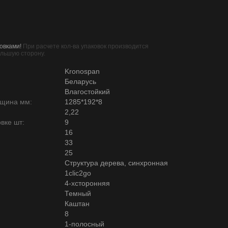
овками!
При расчете кол-ва упаковок производится
ольшую сторону.
Kronospan
Беларусь
Влагостойкий
лщина мм:
1285*192*8
2,22
вке шт:
9
16
33
25
Структура дерева, синхронная
1clic2go
4-хсторонняя
Темный
Каштан
8
1-полосный