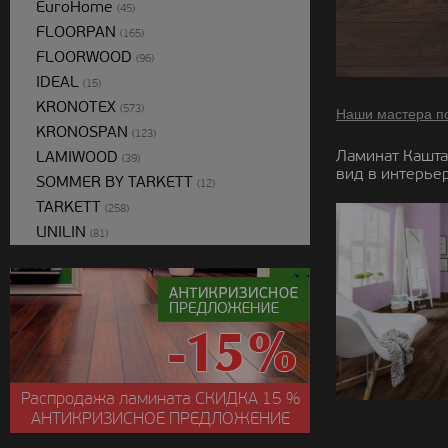
EuroHome
(45)
FLOORPAN
(165)
FLOORWOOD
(96)
IDEAL
(15)
KRONOTEX
(573)
Наши мастера п
KRONOSPAN
(123)
Ламинат Кашта
LAMIWOOD
(39)
вид в интерьер
SOMMER BY TARKETT
(12)
TARKETT
(258)
UNILIN
(81)
Распродажа ламината
СКИДКА
15 %
АНТИКРИЗИСНОЕ ПРЕДЛОЖЕНИЕ