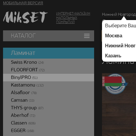
МОБИЛЬНАЯ ВЕРСИЯ
ИНТЕРНЕТ-МАГАЗИН
Нижний Новгород
НАПОЛЬНЫХ
г. Нижний Новг
ПОКРЫТИЙ
Выберите Ваш
КАТАЛОГ
Москва
Нижний Новг
Каталог
/
Ламинат
/
Ламинат
Казань
Ламинат
Swiss Krono
(24)
FLOORFORT
(72)
BinylPRO
(51)
Kastamonu
(132)
Alsafloor
(78)
Camsan
(33)
THYS group
(87)
Aberhof
(72)
Classen
(606)
EGGER
(168)