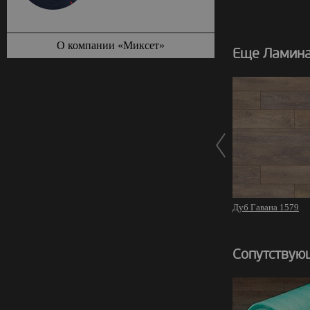
О компании «Миксет»
Еще Ламина
Дуб Гавана 1579
Сопутствую