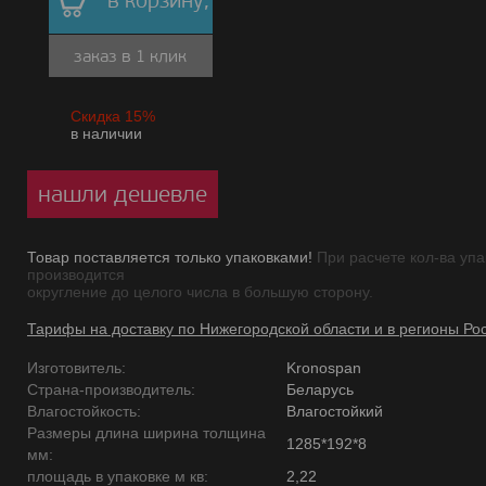
в корзину,
заказ в 1 клик
Скидка 15%
в наличии
нашли дешевле
Товар поставляется только упаковками!
При расчете кол-ва упа
производится
округление до целого числа в большую сторону.
Тарифы на доставку по Нижегородской области и в регионы Ро
Изготовитель:
Kronospan
Страна-производитель:
Беларусь
Влагостойкость:
Влагостойкий
Размеры длина ширина толщина
1285*192*8
мм:
площадь в упаковке м кв:
2,22