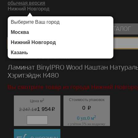
обычная версия
Нижний Новгород
ИНТЕРНЕТ-МАГАЗИН НАПОЛЬНЫХ ПОКРЫТИЙ
Выберите Ваш город
пуста
КАТАЛОГ
Москва
Нижний Новгород
Казань
Каталог
/
Ламинат
/
BinylPRO
/
Wood
Ламинат BinylPRO Wood Каштан Натурал
Хэритэйдж К480
Вы смотрите товар из города Нижний Новгоро
Стоимость упаковок
2
Цена м
p
0
p
1 954
p
2 247.1
2
0
уп.
0
м
с учётом 5% на подрезку