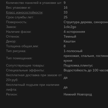
Количество панелей в упаковке шт:
9
Вес упаковки кг:
16
Класс износостойкости
:
33
Срок службы лет:
25
Поверхность:
Структура дерева, синхрон
Замок:
1clic2go
Наличие фаски:
4-хсторонняя
Оттенок:
Темный
Декор:
Каштан
Толщина общая,мм:
8
Тип рисунка:
1-полосный
прихожая, спальня, гостинн
Тип помещения:
кухня
Сопутствующие товары:
Подложка,плинтус
Специальные эффекты:
Водостойкость до 100 часо
бесплатная доставка при заказе от
да
20т.руб:
бесплатный подъем при наличии
да
лифта:
Регион:
Нижний Новгород