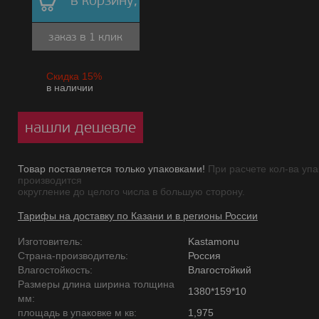
в корзину,
заказ в 1 клик
Скидка 15%
в наличии
нашли дешевле
Товар поставляется только упаковками!
При расчете кол-ва упа
производится
округление до целого числа в большую сторону.
Тарифы на доставку по Казани и в регионы России
Изготовитель:
Kastamonu
Страна-производитель:
Россия
Влагостойкость:
Влагостойкий
Размеры длина ширина толщина
1380*159*10
мм:
площадь в упаковке м кв:
1,975