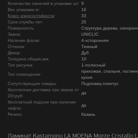
Количество панелей в упаковке шт:
9
Вес упаковки кг:
16
Класс износостойкости
:
33
Срок службы лет:
25
Поверхность:
Структура дерева, синхрон
Замок:
UNICLIC
Наличие фаски:
4-хсторонняя
Оттенок:
Темный
Декор:
Дуб
Толщина общая,мм:
10
Тип рисунка:
1-полосный
прихожая, спальня, гостинн
Тип помещения:
кухня
Сопутствующие товары:
Подложка,плинтус
бесплатная доставка при заказе от
да
20т.руб:
бесплатный подъем при наличии
да
лифта:
Регион:
Казань
Ламинат Kastamonu LA MOENA Monte Cristallo 