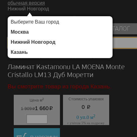
обычная версия
Нижний Новгород
ИНТЕРНЕТ-МАГАЗИН НАПОЛЬНЫХ ПОКРЫТИЙ
Выберите Ваш город
пуста
КАТАЛОГ
Москва
Нижний Новгород
Казань
Каталог
/
Ламинат
/
Kastamonu
/
LA MOENA Monte Cristallo
Ламинат Kastamonu LA MOENA Monte
Cristallo LM13 Дуб Моретти
Вы смотрите товар из города Казань.
Стоимость упаковок
2
Цена м
p
0
p
1 660
p
1 909
2
0
уп.
0
м
с учётом 5% на подрезку