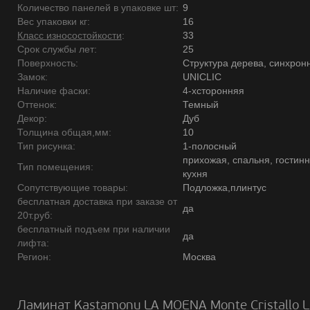
Количество панелей в упаковке шт:
9
Вес упаковки кг:
16
Класс износостойкости
:
33
Срок службы лет:
25
Поверхность:
Структура дерева, синхрон
Замок:
UNICLIC
Наличие фаски:
4-хсторонняя
Оттенок:
Темный
Декор:
Дуб
Толщина общая,мм:
10
Тип рисунка:
1-полосный
прихожая, спальня, гостинн
Тип помещения:
кухня
Сопутствующие товары:
Подложка,плинтус
бесплатная доставка при заказе от
да
20т.руб:
бесплатный подъем при наличии
да
лифта:
Регион:
Москва
Ламинат Kastamonu LA MOENA Monte Cristallo 