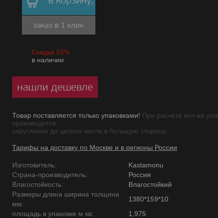
в корзину,
заказ в 1 клик
Скидка 15%
в наличии
нашли дешевле
Товар поставляется только упаковками!
При расчете кол-ва упа
производится
округление до целого числа в большую сторону.
Тарифы на доставку по Москве и в регионы России
Изготовитель:
Kastamonu
Страна-производитель:
Россия
Влагостойкость:
Влагостойкий
Размеры длина ширина толщина
1380*159*10
мм:
площадь в упаковке м кв:
1,975