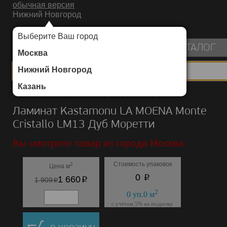
обычная версия
Нижний Новгород
ИНТЕРНЕТ-МАГАЗИН НАПОЛЬНЫХ ПОКРЫТИЙ
Выберите Ваш город
пуста
КАТАЛОГ
Москва
Нижний Новгород
Казань
Каталог
/
Ламинат
/
Kastamonu
/
LA MOENA Monte Cristallo
Ламинат Kastamonu LA MOENA Monte
Cristallo LM13 Дуб Моретти
Вы смотрите товар из города Москва.
Стоимость упаковок
2
Цена м
p
0
p
1 660
p
1 909
2
0
уп.
0
м
с учётом 5% на подрезку