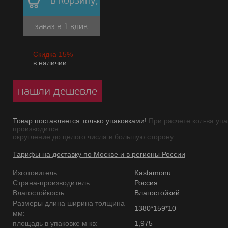
в корзину,
заказ в 1 клик
Скидка 15%
в наличии
нашли дешевле
Товар поставляется только упаковками!
При расчете кол-ва упа
производится
округление до целого числа в большую сторону.
Тарифы на доставку по Москве и в регионы России
Изготовитель:
Kastamonu
Страна-производитель:
Россия
Влагостойкость:
Влагостойкий
Размеры длина ширина толщина
1380*159*10
мм:
площадь в упаковке м кв:
1,975