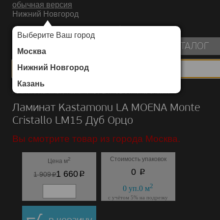
обычная версия
Нижний Новгород
ИНТЕРНЕТ-МАГАЗИН НАПОЛЬНЫХ ПОКРЫТИЙ
Выберите Ваш город
пуста
КАТАЛОГ
Москва
Нижний Новгород
Казань
Каталог
/
Ламинат
/
Kastamonu
/
LA MOENA Monte Cristallo
Ламинат Kastamonu LA MOENA Monte
Cristallo LM15 Дуб Орцо
Вы смотрите товар из города Москва.
Стоимость упаковок
2
Цена м
p
0
p
1 660
p
1 909
2
0
уп.
0
м
с учётом 5% на подрезку