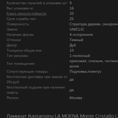
Количество панелей в упаковке шт:
9
Вес упаковки кг:
16
Класс износостойкости
:
33
Срок службы лет:
25
Поверхность:
Структура дерева, синхрон
Замок:
UNICLIC
Наличие фаски:
4-хсторонняя
Оттенок:
Темный
Декор:
Дуб
Толщина общая,мм:
10
Тип рисунка:
1-полосный
прихожая, спальня, гостинн
Тип помещения:
кухня
Сопутствующие товары:
Подложка,плинтус
бесплатная доставка при заказе от
да
20т.руб:
бесплатный подъем при наличии
да
лифта:
Регион:
Москва
Ламинат Kastamonu LA MOENA Monte Cristallo 