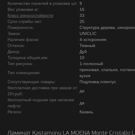
Количество панелей в упаковке шт:
9
Вес упаковки кг:
16
Класс износостойкости
:
33
Срок службы лет:
25
Поверхность:
Структура дерева, синхрон
Замок:
UNICLIC
Наличие фаски:
4-хсторонняя
Оттенок:
Темный
Декор:
Дуб
Толщина общая,мм:
10
Тип рисунка:
1-полосный
прихожая, спальня, гостинн
Тип помещения:
кухня
Сопутствующие товары:
Подложка,плинтус
бесплатная доставка при заказе от
да
20т.руб:
бесплатный подъем при наличии
да
лифта:
Регион:
Казань
Ламинат Kastamonu LA MOENA Monte Cristallo 