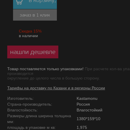
в корзину,
заказ в 1 клик
Скидка 15%
в наличии
нашли дешевле
Товар поставляется только упаковками!
При расчете кол-ва упа
производится
округление до целого числа в большую сторону.
Тарифы на доставку по Казани и в регионы России
Изготовитель:
Kastamonu
Страна-производитель:
Россия
Влагостойкость:
Влагостойкий
Размеры длина ширина толщина
1380*159*10
мм:
площадь в упаковке м кв:
1,975