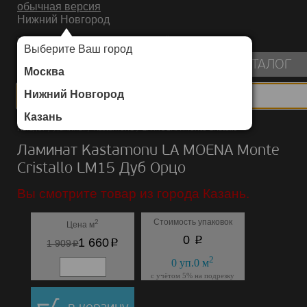
обычная версия
Нижний Новгород
ИНТЕРНЕТ-МАГАЗИН НАПОЛЬНЫХ ПОКРЫТИЙ
Выберите Ваш город
пуста
КАТАЛОГ
Москва
Нижний Новгород
Казань
Каталог
/
Ламинат
/
Kastamonu
/
LA MOENA Monte Cristallo
Ламинат Kastamonu LA MOENA Monte
Cristallo LM15 Дуб Орцо
Вы смотрите товар из города Казань.
Стоимость упаковок
2
Цена м
p
0
p
1 660
p
1 909
2
0
уп.
0
м
с учётом 5% на подрезку